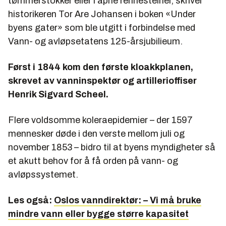
tømmerstokker eller i åpne rennesteiner, skriver
historikeren Tor Are Johansen i boken «Under
byens gater» som ble utgitt i forbindelse med
Vann- og avløpsetatens 125-årsjubilieum.
Først i 1844 kom den første kloakkplanen,
skrevet av vanninspektør og artillerioffiser
Henrik Sigvard Scheel.
Flere voldsomme koleraepidemier – der 1597
mennesker døde i den verste mellom juli og
november 1853 – bidro til at byens myndigheter så
et akutt behov for å få orden på vann- og
avløpssystemet.
Les også:
Oslos vanndirektør: – Vi må bruke
mindre vann eller bygge større kapasitet