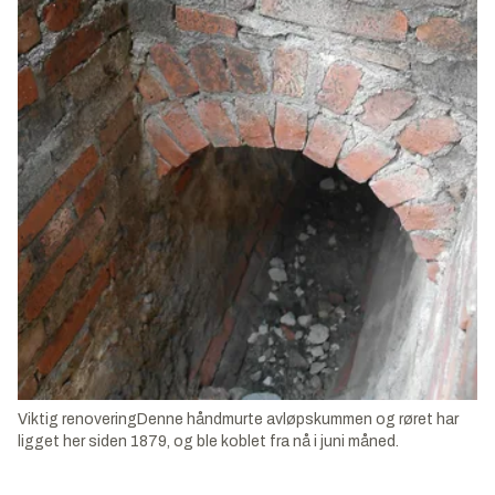
Viktig renoveringDenne håndmurte avløpskummen og røret har
ligget her siden 1879, og ble koblet fra nå i juni måned.