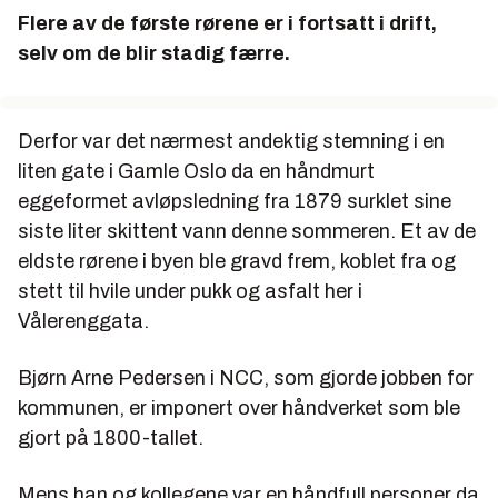
Flere av de første rørene er i fortsatt i drift,
selv om de blir stadig færre.
Derfor var det nærmest andektig stemning i en
liten gate i Gamle Oslo da en håndmurt
eggeformet avløpsledning fra 1879 surklet sine
siste liter skittent vann denne sommeren. Et av de
eldste rørene i byen ble gravd frem, koblet fra og
stett til hvile under pukk og asfalt her i
Vålerenggata.
Bjørn Arne Pedersen i NCC, som gjorde jobben for
kommunen, er imponert over håndverket som ble
gjort på 1800-tallet.
Mens han og kollegene var en håndfull personer da