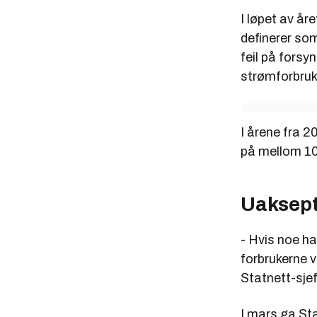
I løpet av å
definerer som
feil på forsy
strømforbruke
I årene fra 2
på mellom 10
Uaksept
- Hvis noe ha
forbrukerne 
Statnett-sje
I mars ga St