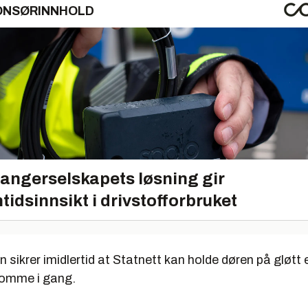
ONSØRINNHOLD
angerselskapets løsning gir
tidsinnsikt i drivstofforbruket
sikrer imidlertid at Statnett kan holde døren på gløtt en
 komme i gang.