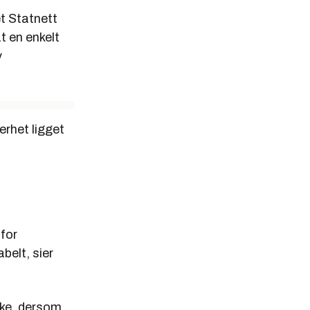
t Statnett
t en enkelt
v
erhet ligget
 for
belt, sier
ske, dersom