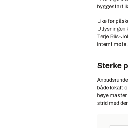
byggestart ik
Like før påsk
Utlysningen k
Terje Riis-Jo
internt møte.
Sterke p
Anbudsrunden
både lokalt 
høye master v
strid med de