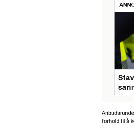
ANN
Stav
sann
Anbudsrunden 
forhold til å