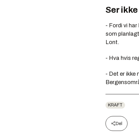
Ser ikke
- Fordi vi ha
som planlagt.
Lont.
- Hva hvis reg
- Det er ikke
Bergensområd
KRAFT
Del