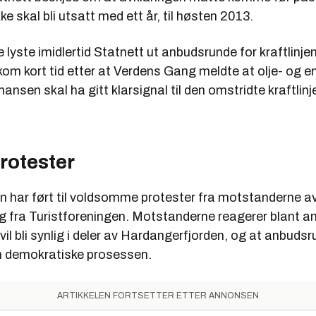
ke skal bli utsatt med ett år, til høsten 2013.
e lyste imidlertid Statnett ut anbudsrunde for kraftlinjen
om kort tid etter at Verdens Gang meldte at olje- og e
hansen skal ha gitt klarsignal til den omstridte kraftlinj
rotester
 har ført til voldsomme protester fra motstanderne av 
og fra Turistforeningen. Motstanderne reagerer blant a
il bli synlig i deler av Hardangerfjorden, og at anbudsr
n demokratiske prosessen.
ARTIKKELEN FORTSETTER ETTER ANNONSEN