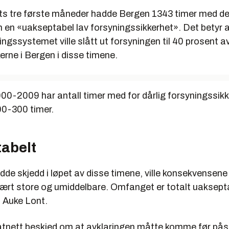
rets tre første måneder hadde Bergen 1343 timer med de
 en «uakseptabel lav forsyningssikkerhet». Det betyr a
ningssystemet ville slått ut forsyningen til 40 prosent a
rne i Bergen i disse timene.
000-2009 har antall timer med for dårlig forsyningssikk
0-300 timer.
abelt
dde skjedd i løpet av disse timene, ville konsekvensene
vært store og umiddelbare. Omfanget er totalt uaksepta
f Auke Lont.
atnett beskjed om at avklaringen måtte komme før på