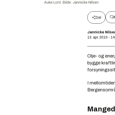
Auke Lont.
Bilde:
Jannicke Nilsen
Del
Jannicke Nilse
13. apr. 2010 - 1
Olje- og ener
bygge kraftl
forsyningssi
I mellomtiden
Bergensområde
Mangedo