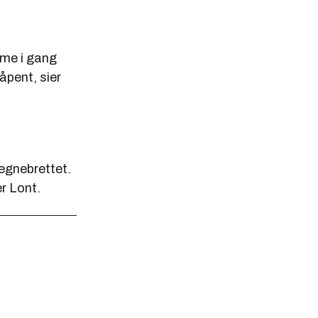
omme i gang
åpent, sier
tegnebrettet.
r Lont.