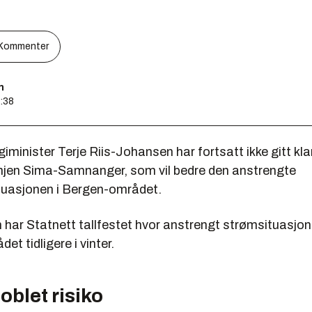
Kommenter
n
4:38
giminister Terje Riis-Johansen har fortsatt ikke gitt klar
injen Sima-Samnanger, som vil bedre den anstrengte
tuasjonen i Bergen-området.
 har Statnett tallfestet hvor anstrengt strømsituasjon
t tidligere i vinter.
blet risiko