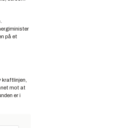
.
nergiminister
en på et
kraftlinjen,
nnet mot at
unden er i