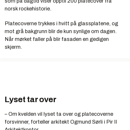
som på dagtid viser opptil 200 platecover fra
norsk rockehistorie.
Platecoverne trykkes i hvitt på glassplatene, og
mot grå bakgrunn blir de kun synlige om dagen.
Når mørket faller på blir fasaden en gedigen
skjerm.
Lyset tar over
– Om kvelden vil lyset ta over og platecoverne
forsvinner, forteller arkitekt Ogmund Sørli i Pir II
Arkitektkontor.