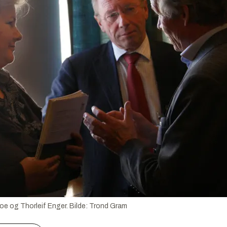
oe og Thorleif Enger.
Bilde:
Trond Gram