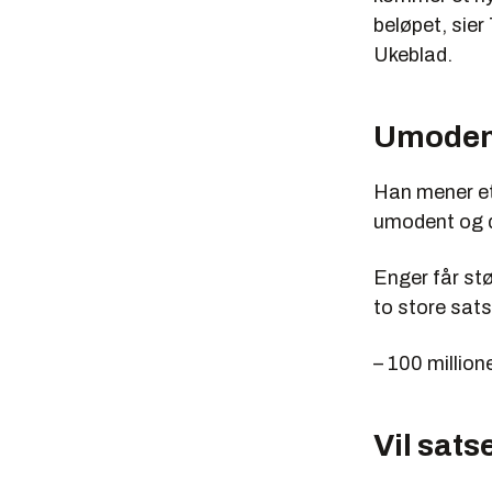
beløpet, sier 
Ukeblad.
Umodent
Han mener et 
umodent og d
Enger får st
to store sat
– 100 million
Vil sats