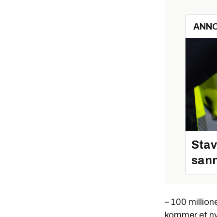
ANN
Stav
sann
– 100 millione
kommer et nyt