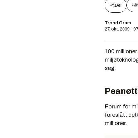
Del
Trond Gram
27. okt. 2009 - 0
100 millioner
miljøteknolog
seg.
Peanøtt
Forum for mil
foreslått det
millioner.