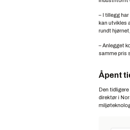
industritomt 
– I tillegg h
kan utvikles 
rundt hjørnet,
– Anlegget ko
samme pris so
Åpent t
Den tidliger
direktør i No
miljøteknolog