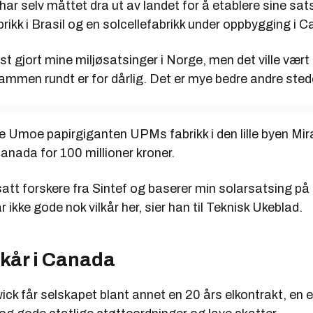
har selv måttet dra ut av landet for å etablere sine sat
brikk i Brasil og en solcellefabrikk under oppbygging i 
lst gjort mine miljøsatsinger i Norge, men det ville vært 
Rammen rundt er for dårlig. Det er mye bedre andre stede
te Umoe papirgiganten UPMs fabrikk i den lille byen Mi
anada for 100 millioner kroner.
satt forskere fra Sintef og baserer min solarsatsing p
 ikke gode nok vilkår her, sier han til Teknisk Ukeblad.
lkår i Canada
ck får selskapet blant annet en 20 års elkontrakt, en e