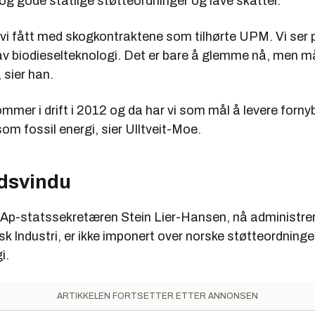
og gode statlige støtteordninger og lave skatter.
ar vi fått med skogkontraktene som tilhørte UPM. Vi se
av biodieselteknologi. Det er bare å glemme nå, men må
 sier han.
mmer i drift i 2012 og da har vi som mål å levere fornyba
m fossil energi, sier Ulltveit-Moe.
idsvindu
e Ap-statssekretæren Stein Lier-Hansen, nå administre
rsk Industri, er ikke imponert over norske støtteordninge
i.
ARTIKKELEN FORTSETTER ETTER ANNONSEN