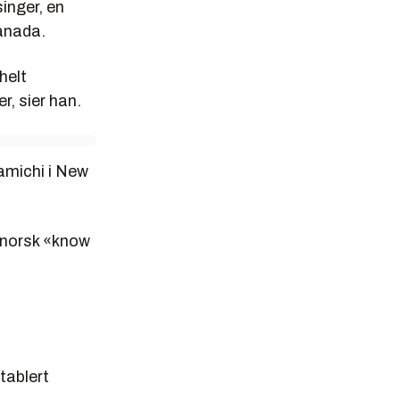
singer, en
Canada.
helt
r, sier han.
ramichi i New
å norsk «know
tablert