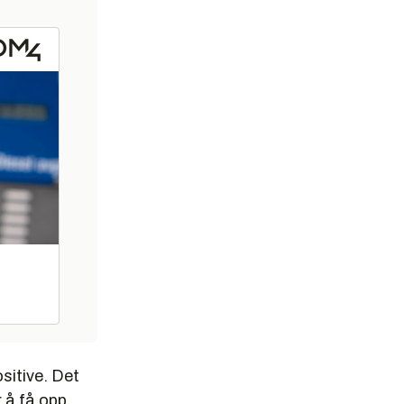
ositive. Det
r å få opp