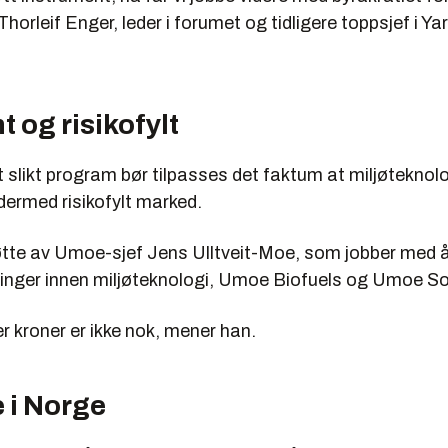
Thorleif Enger, leder i forumet og tidligere toppsjef i Yar
 og risikofylt
slikt program bør tilpasses det faktum at miljøteknolo
ermed risikofylt marked.
øtte av Umoe-sjef Jens Ulltveit-Moe, som jobber med 
singer innen miljøteknologi, Umoe Biofuels og Umoe So
er kroner er ikke nok, mener han.
e i Norge