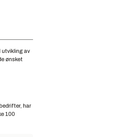
 utvikling av
dde ønsket
edrifter, har
kke 100