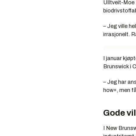
Ulltveit-Moe 
biodrivstoffa
– Jeg ville he
irrasjonelt. 
I januar kjøp
Brunswick i C
– Jeg har an
how», men får
Gode vi
I New Brunswi