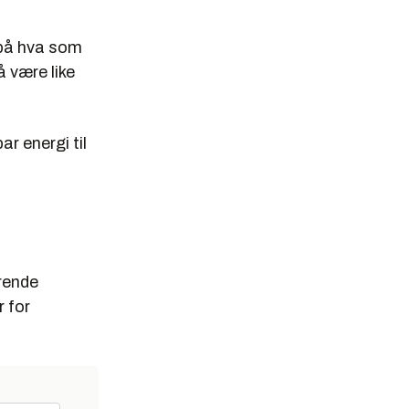
r på hva som
 være like
r energi til
rende
r for