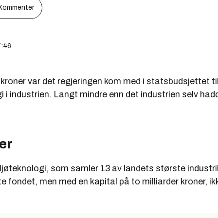
Kommenter
7:46
 kroner var det regjeringen kom med i statsbudsjettet til
i i industrien. Langt mindre enn det industrien selv ha
er
jøteknologi, som samler 13 av landets største industrib
te fondet, men med en kapital på to milliarder kroner, i