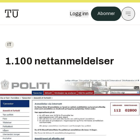
Logg inn
Abonner
IT
1.100 nettanmeldelser