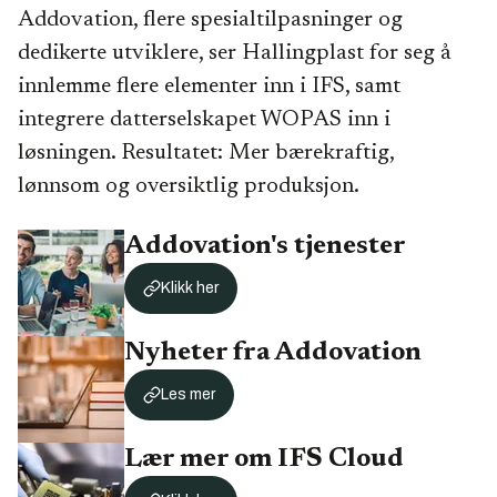
Addovation, flere spesialtilpasninger og
dedikerte utviklere, ser Hallingplast for seg å
innlemme flere elementer inn i IFS, samt
integrere datterselskapet WOPAS inn i
løsningen. Resultatet: Mer bærekraftig,
lønnsom og oversiktlig produksjon.
Addovation's tjenester
Klikk her
Nyheter fra Addovation
Les mer
Lær mer om IFS Cloud