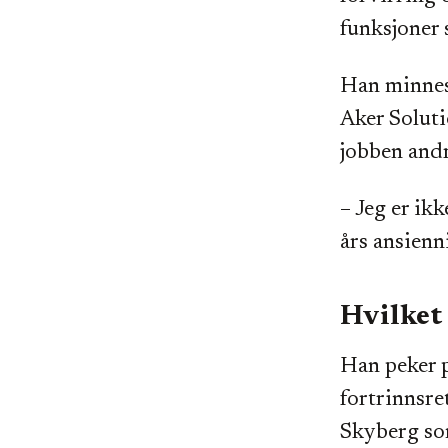
funksjoner
Han minnes 
Aker Soluti
jobben andr
– Jeg er ikk
års ansienni
Hvilket 
Han peker p
fortrinnsr
Skyberg som