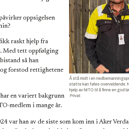
åvirker oppsigelsen
min?
ikk raskt hjelp fra
te. Med tett oppfølging
bistand så han
og forstod rettighetene
Å stå midt i en nedbemanningsp
støtte kan føles overveldende. N
hjelp av NITO til å finne en god l
har en variert bakgrunn
Privat
TO-medlem i mange år.
024 var han av de siste som kom inn i Aker Verdal