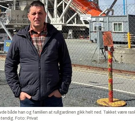
vde både han og familien at rullgardinen gikk helt ned. Takket være ra
stendig.
Foto:
Privat