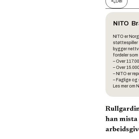
Del
NITO
Br
NITO er Norg
støttespiller
bygger nettve
fordeler som 
– Over 117.0
– Over 15.00
– NITO er re
– Faglige og
Les mer om N
Rullgardin
han mista 
arbeidsgiv