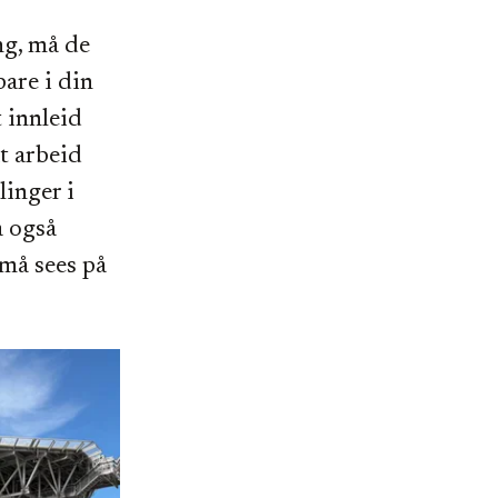
ng, må de
bare i din
 innleid
kt arbeid
linger i
å også
 må sees på