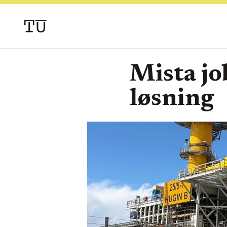
Mista jo
løsning