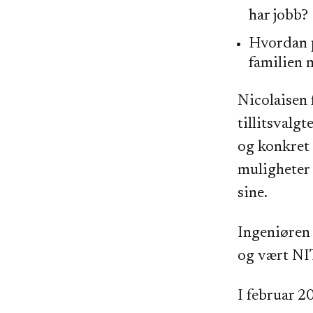
har jobb?
Hvordan p
familien 
Nicolaisen f
tillitsvalg
og konkret 
muligheter 
sine.
Ingeniøren 
og vært NI
I februar 2