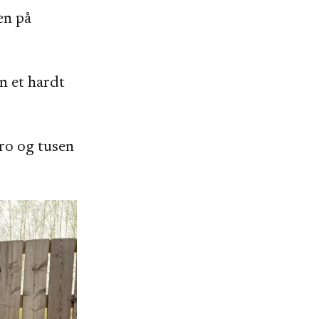
en på
n et hardt
uro og tusen