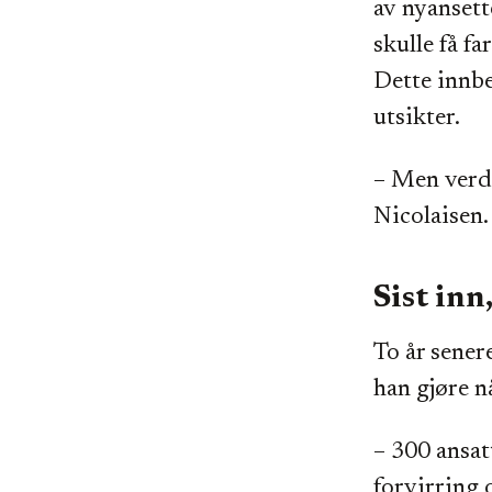
av nyansett
skulle få f
Dette innbe
utsikter.
– Men verde
Nicolaisen.
Sist inn
To år sener
han gjøre n
– 300 ansat
forvirring 