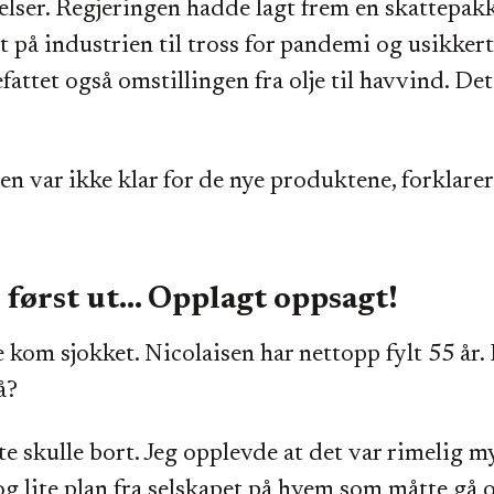
elser. Regjeringen hadde lagt frem en skattepak
art på industrien til tross for pandemi og usikker
fattet også omstillingen fra olje til havvind. De
n var ikke klar for de nye produktene, forklarer
, først ut... Opplagt oppsagt!
e kom sjokket. Nicolaisen har nettopp fylt 55 år.
å?
te skulle bort. Jeg opplevde at det var rimelig m
og lite plan fra selskapet på hvem som måtte gå 