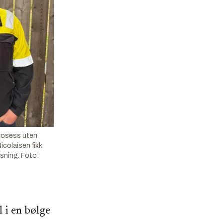
rosess uten
icolaisen fikk
øsning. Foto:
 i en bølge