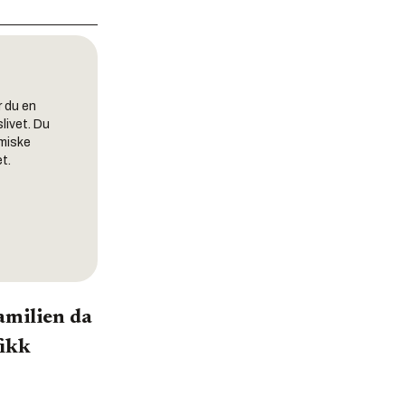
r du en
livet. Du
omiske
t.
amilien da
fikk