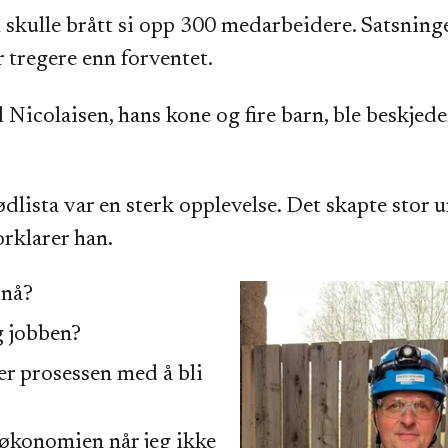
 skulle brått si opp 300 medarbeidere. Satsning
 tregere enn forventet.
l Nicolaisen, hans kone og fire barn, ble beskjede
rødlista var en sterk opplevelse. Det skapte stor 
orklarer han.
 nå?
g jobben?
r prosessen med å bli
økonomien når jeg ikke