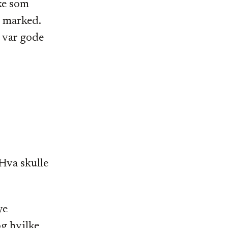
ke som
t marked.
t var gode
 Hva skulle
ye
og hvilke