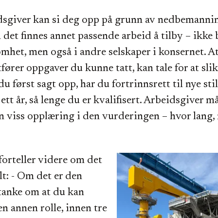
dsgiver kan si deg opp på grunn av nedbemanni
det finnes annet passende arbeid å tilby – ikke 
mhet, men også i andre selskaper i konsernet. At
fører oppgaver du kunne tatt, kan tale for at sli
 du først sagt opp, har du fortrinnsrett til nye stil
ett år, så lenge du er kvalifisert. Arbeidsgiver m
n viss opplæring i den vurderingen – hvor lang,
forteller videre om det
lt: - Om det er den
tanke om at du kan
en annen rolle, innen tre