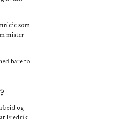
innleie som
om mister
 med bare to
n?
arbeid og
at Fredrik