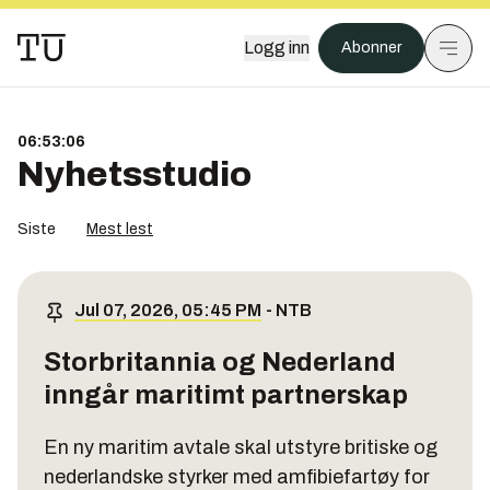
Logg inn
Abonner
06:53:06
Nyhetsstudio
Siste
Mest lest
Jul 07, 2026, 05:45 PM
-
NTB
Storbritannia og Nederland
inngår maritimt partnerskap
En ny maritim avtale skal utstyre britiske og
nederlandske styrker med amfibiefartøy for