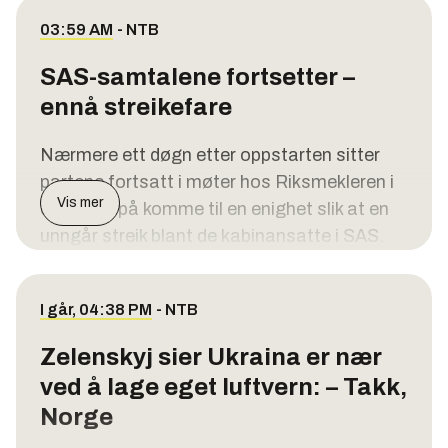
03:59 AM
-
NTB
SAS-samtalene fortsetter –
ennå streikefare
Nærmere ett døgn etter oppstarten sitter
partene fortsatt i møter hos Riksmekleren i
Vis mer
et forsøk på komme til en enighet slik at en
unngår streik blant de kabinansatte i SAS.
Like før klokka 7.30 sitter partene fortsatt
samlet. Erik Lahnstein i NHO Luftfart
I går, 04:38 PM
-
NTB
opplyser til NTB at de ikke kan si noe mer per
Zelenskyj sier Ukraina er nær
nå.
ved å lage eget luftvern: – Takk,
Partene – NHO Luftfart på
Norge
arbeidsgiversiden og Parat og