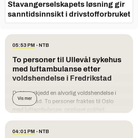
Stavangerselskapets løsning gir
sanntidsinnsikt i drivstofforbruket
05:53 PM
-
NTB
To personer til Ullevål sykehus
med luftambulanse etter
voldshendelse i Fredrikstad
Det har skjedd en alvorlig voldshendelse i
Vis mer
Fredrikstad. To personer fraktes til Oslo
med luftambulanse, opplyser politiet.
– Undersøkelser på stedet tyder på at de to
skadede har påført disse skadene på
04:01 PM
-
NTB