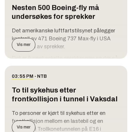
hverandre. Det skal ikke være en ukjent
Nesten 500 Boeing-fly må
mistenkt på frifot, skriver oppdragsleder
undersøkes for sprekker
Henrik Larsen i Øst politidistrikt i
politiloggen.
Det amerikanske luftfartstilsynet pålegger
kontroll av 471 Boeing 737 Max-fly i USA
Vis mer
etter funn av sprekker.
Det er funnet enkelte sprekker nær en dør på
flyets høyre side framme, skriver
luftfartstilsynet (FAA) i en uttalelse, skriver
03:55 PM
-
NTB
CNN
og andre amerikanske medier.
To til sykehus etter
Pålegget gjelder nær 500 nye Boeing-fly av
frontkollisjon i tunnel i Vaksdal
typene 737 Max 8, Max 9 og Max 8-200.
Flyselskapene må undersøke stedet for
To personer er kjørt til sykehus etter en
sprekker i forbindelse med
frontkollisjon mellom en lastebil og en
Vis mer
vedlikeholdsinspeksjoner, og reparere dem
personbil i Trollkonetunnelen på E16 i