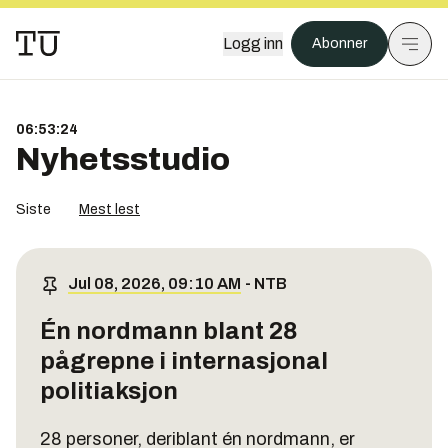
Logg inn
Abonner
06:53:24
Nyhetsstudio
Siste
Mest lest
Jul 08, 2026, 09:10 AM
-
NTB
Én nordmann blant 28
pågrepne i internasjonal
politiaksjon
28 personer, deriblant én nordmann, er