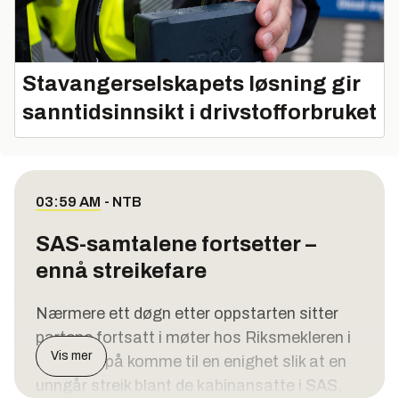
Stavangerselskapets løsning gir
sanntidsinnsikt i drivstofforbruket
03:59 AM
-
NTB
SAS-samtalene fortsetter –
ennå streikefare
Nærmere ett døgn etter oppstarten sitter
partene fortsatt i møter hos Riksmekleren i
Vis mer
et forsøk på komme til en enighet slik at en
unngår streik blant de kabinansatte i SAS.