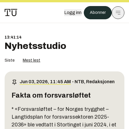
Logg inn
Abonner
13:41:14
Nyhetsstudio
Siste
Mest lest
Jun 03, 2026, 11:45 AM
-
NTB
,
Redaksjonen
Fakta om forsvarsløftet
* «Forsvarsløftet – for Norges trygghet –
Langtidsplan for forsvarssektoren 2025-
2036» ble vedtatt i Stortinget i juni 2024, i et