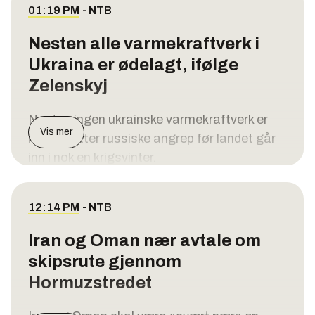
01:19 PM
-
NTB
Nesten alle varmekraftverk i
Ukraina er ødelagt, ifølge
Zelenskyj
Nesten ingen ukrainske varmekraftverk er
Vis mer
intakte etter russiske angrep før landet går
inn i nok en krigsvinter.
Ukrainas president Volodymyr Zelenskyj er
på sitt første offisielle besøk til det
12:14 PM
-
NTB
Russland-vennlige Serbia lørdag. Under
Iran og Oman nær avtale om
møtet diskuterte Zelenskyj blant annet
skipsrute gjennom
utfordringene Ukraina står overfor denne
vinteren med sin serbiske motpart
Hormuzstredet
Aleksandar Vučić.