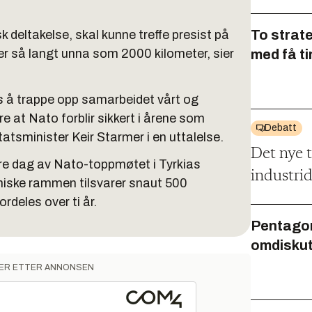
To strat
 deltakelse, skal kunne treffe presist på
ler så langt unna som 2000 kilometer, sier
med få t
 oss å trappe opp samarbeidet vårt og
e at Nato forblir sikkert i årene som
Debatt
atsminister Keir Starmer i en uttalelse.
Det nye t
dre dag av Nato-toppmøtet i Tyrkias
industri
ske rammen tilsvarer snaut 500
rdeles over ti år.
Pentagon
omdiskut
ER ETTER ANNONSEN