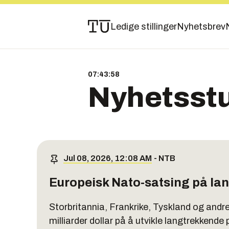
Ledige stillinger
Nyhetsbrev
07:43:59
Nyhetsst
Jul 08, 2026, 12:08 AM
-
NTB
Europeisk Nato-satsing på l
Storbritannia, Frankrike, Tyskland og andre
milliarder dollar på å utvikle langtrekkend