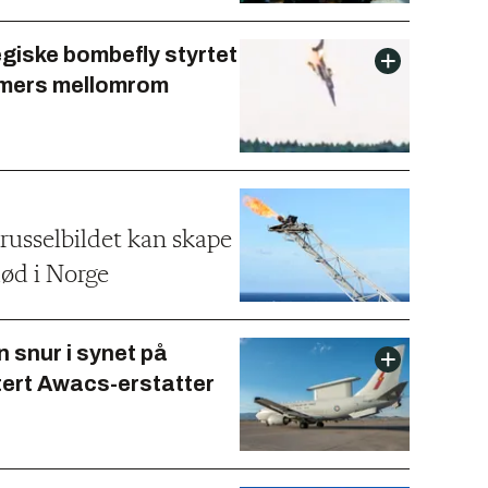
egiske bombefly styrtet
imers mellomrom
russelbildet kan skape
død i Norge
 snur i synet på
ert Awacs-erstatter