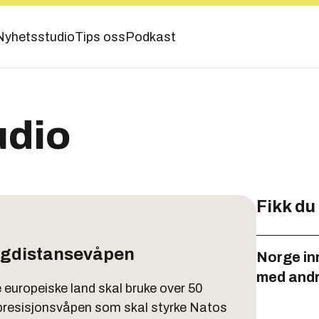
Nyhetsstudio
Tips oss
Podkast
udio
Fikk du
angdistansevåpen
Norge in
med andr
 europeiske land skal bruke over 50
e presisjonsvåpen som skal styrke Natos