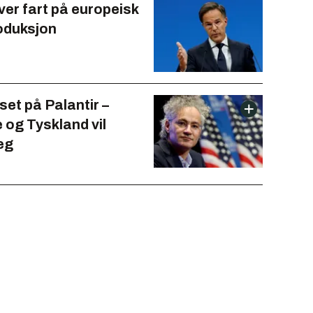
ver fart på europeisk
oduksjon
et på Palantir –
 og Tyskland vil
eg