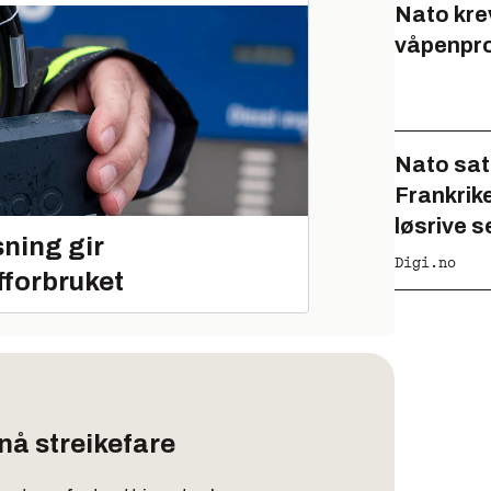
Nato kre
våpenpr
Nato sats
Frankrike
løsrive s
ning gir
Digi.no
fforbruket
nå streikefare