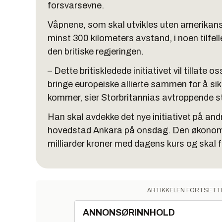
forsvarsevne.
Våpnene, som skal utvikles uten amerikansk
minst 300 kilometers avstand, i noen tilfel
den britiske regjeringen.
– Dette britiskledede initiativet vil tillate
bringe europeiske allierte sammen for å sikr
kommer, sier Storbritannias avtroppende st
Han skal avdekke det nye initiativet på an
hovedstad Ankara på onsdag. Den økonomi
milliarder kroner med dagens kurs og skal fo
ARTIKKELEN FORTSETT
ANNONSØRINNHOLD