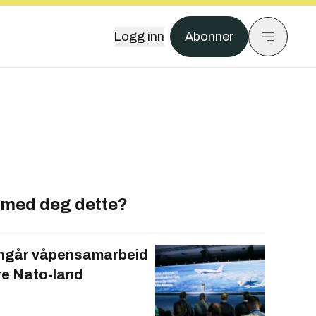
Logg inn
Abonner
 med deg dette?
ngår våpensamarbeid
e Nato-land