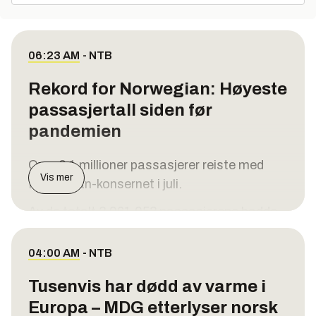
06:23 AM
-
NTB
Rekord for Norwegian: Høyeste
passasjertall siden før
pandemien
Over 3,1 millioner passasjerer reiste med
Vis mer
Norwegian-konsernet i juli.
Av de totalt 3.061.053 passasjerene hadde
Norwegian 2.701.132, mens Widerøe hadde
359.921, skriver Norwegian i en
04:00 AM
-
NTB
pressemelding.
Tusenvis har dødd av varme i
For Norwegian er dette det høyeste
Europa – MDG etterlyser norsk
passasjertallet i en enkeltmåned siden før