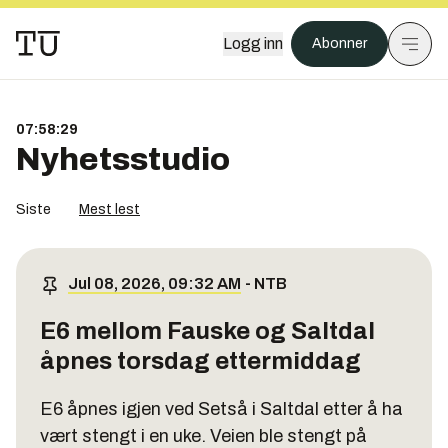
Logg inn
Abonner
07:58:29
Nyhetsstudio
Siste
Mest lest
Jul 08, 2026, 09:32 AM
-
NTB
E6 mellom Fauske og Saltdal
åpnes torsdag ettermiddag
E6 åpnes igjen ved Setså i Saltdal etter å ha
vært stengt i en uke. Veien ble stengt på