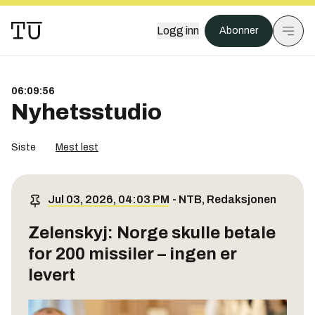
Logg inn
Abonner
06:09:57
Nyhetsstudio
Siste
Mest lest
Jul 03, 2026, 04:03 PM
-
NTB
,
Redaksjonen
Zelenskyj: Norge skulle betale
for 200 missiler – ingen er
levert