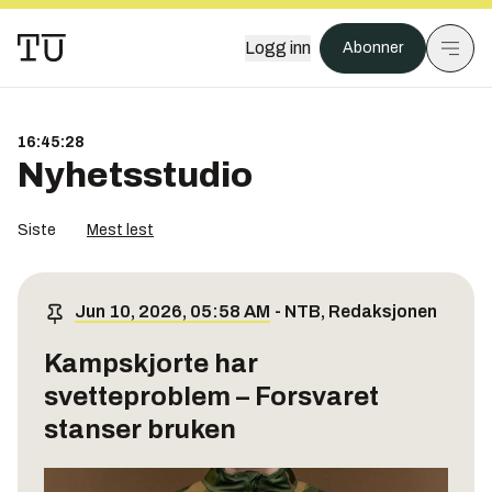
Logg inn
Abonner
16:45:29
Nyhetsstudio
Siste
Mest lest
Jun 10, 2026, 05:58 AM
-
NTB
,
Redaksjonen
Kampskjorte har
svetteproblem – Forsvaret
stanser bruken