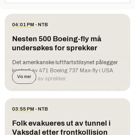
04:01 PM
-
NTB
Nesten 500 Boeing-fly må
undersøkes for sprekker
Det amerikanske luftfartstilsynet pålegger
kontroll av 471 Boeing 737 Max-fly i USA
Vis mer
etter funn av sprekker.
Det er funnet enkelte sprekker nær en dør på
flyets høyre side framme, skriver
luftfartstilsynet (FAA) i en uttalelse, skriver
03:55 PM
-
NTB
CNN
og andre amerikanske medier.
Folk evakueres ut av tunnel i
Pålegget gjelder nær 500 nye Boeing-fly av
Vaksdal etter frontkollisjon
typene 737 Max 8, Max 9 og Max 8-200.