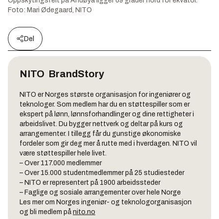
Oppskytingsfelt på Andøya ligger 69 grader nord for ekvator.
Foto:
Mari Ødegaard, NITO
Del
NITO
BrandStory
NITO er Norges største organisasjon for ingeniører og
teknologer. Som medlem har du en støttespiller som er
ekspert på lønn, lønnsforhandlinger og dine rettigheter i
arbeidslivet. Du bygger nettverk og deltar på kurs og
arrangementer. I tillegg får du gunstige økonomiske
fordeler som gir deg mer å rutte med i hverdagen. NITO vil
være støttespiller hele livet.
– Over 117.000 medlemmer
– Over 15.000 studentmedlemmer på 25 studiesteder
– NITO er representert på 1900 arbeidssteder
– Faglige og sosiale arrangementer over hele Norge
Les mer om Norges ingeniør- og teknologorganisasjon
og bli medlem på
nito.no