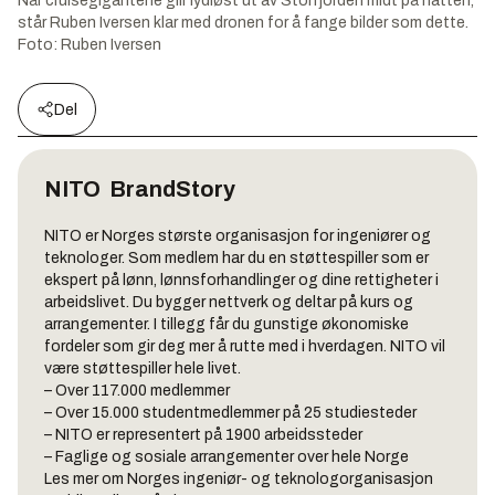
Når cruisegigantene glir lydløst ut av Storfjorden midt på natten,
står Ruben Iversen klar med dronen for å fange bilder som dette.
Foto:
Ruben Iversen
Del
NITO
BrandStory
NITO er Norges største organisasjon for ingeniører og
teknologer. Som medlem har du en støttespiller som er
ekspert på lønn, lønnsforhandlinger og dine rettigheter i
arbeidslivet. Du bygger nettverk og deltar på kurs og
arrangementer. I tillegg får du gunstige økonomiske
fordeler som gir deg mer å rutte med i hverdagen. NITO vil
være støttespiller hele livet.
– Over 117.000 medlemmer
– Over 15.000 studentmedlemmer på 25 studiesteder
– NITO er representert på 1900 arbeidssteder
– Faglige og sosiale arrangementer over hele Norge
Les mer om Norges ingeniør- og teknologorganisasjon