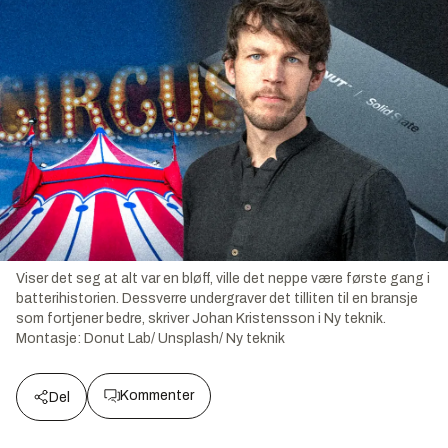
Viser det seg at alt var en bløff, ville det neppe være første gang i
batterihistorien. Dessverre undergraver det tilliten til en bransje
som fortjener bedre, skriver Johan Kristensson i Ny teknik.
Montasje:
Donut Lab/ Unsplash/ Ny teknik
Kommenter
Del