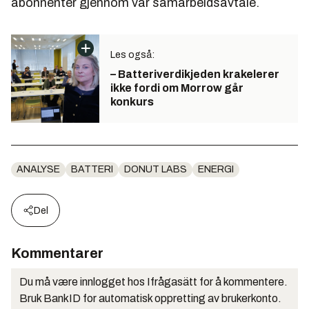
abonnenter gjennom vår samarbeidsavtale.
Les også:
– Batteriverdikjeden krakelerer
ikke fordi om Morrow går
konkurs
ANALYSE
BATTERI
DONUT LABS
ENERGI
Del
Kommentarer
Du må være innlogget hos Ifrågasätt for å kommentere.
Bruk BankID for automatisk oppretting av brukerkonto.