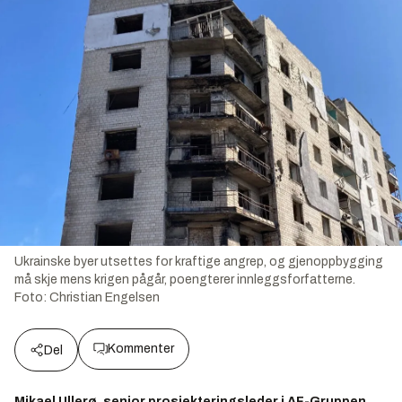
Ukrainske byer utsettes for kraftige angrep, og gjenoppbygging
må skje mens krigen pågår, poengterer innleggsforfatterne.
Foto:
Christian Engelsen
Kommenter
Del
Mikael Ullerø, senior prosjekteringsleder i AF-Gruppen,