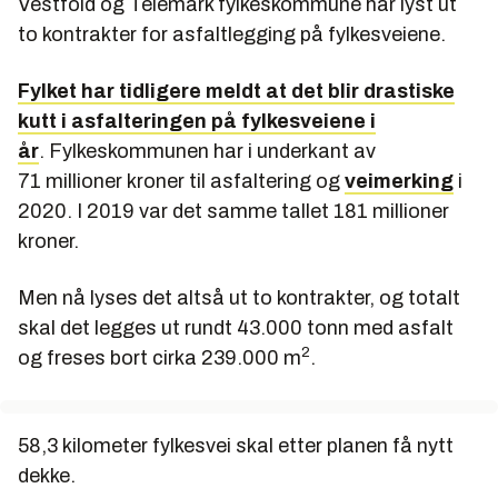
Vestfold og Telemark fylkeskommune har lyst ut
to kontrakter for asfaltlegging på fylkesveiene.
Fylket har tidligere meldt at det blir drastiske
kutt i asfalteringen på fylkesveiene i
år
. Fylkeskommunen har i underkant av
71 millioner kroner til asfaltering og
veimerking
i
2020. I 2019 var det samme tallet 181 millioner
kroner.
Men nå lyses det altså ut to kontrakter, og totalt
skal det legges ut rundt 43.000 tonn med asfalt
2
og freses bort cirka 239.000 m
.
58,3 kilometer fylkesvei skal etter planen få nytt
dekke.