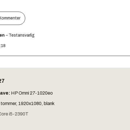
Kommenter
sen
– Testansvarlig
9:18
27
gave:
HP Omni 27-1020eo
 tommer, 1920x1080, blank
 Core i5-2390T