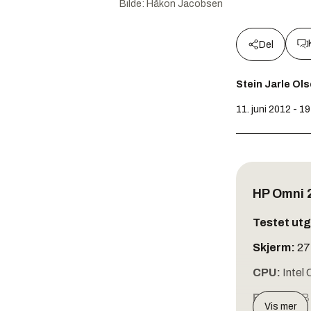
Bilde:
Håkon Jacobsen
Del
Stein Jarle Ol
11. juni 2012 - 1
HP Omni 
Testet ut
Skjerm:
27
CPU:
Intel
RAM:
4 GB
Vis mer