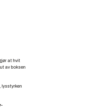
jør at hvit
 ut av boksen
 lysstyrken
v-