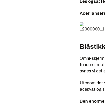
Les også:
H
Acer lanser
Blåstik
Omni-skjermen
tenderer mot 
synes vi det 
Utenom det sy
adekvat og s
Den enorme s