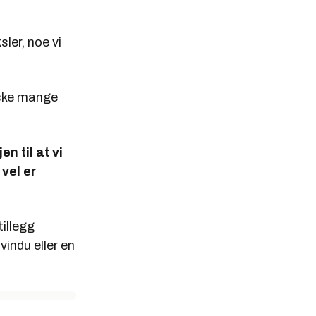
ler, noe vi
nske mange
n til at vi
vel er
tillegg
vindu eller en