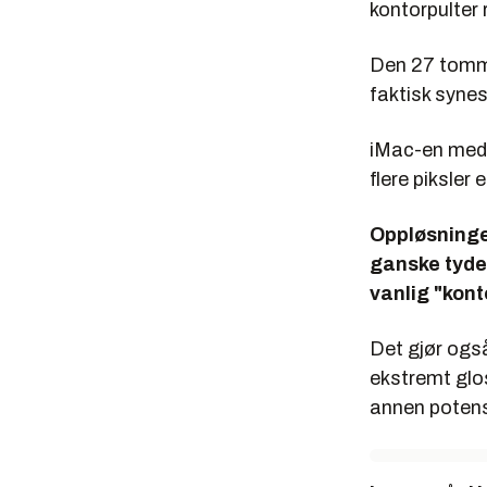
Geekbenc
kontorpulter 
Score:
5
Den 27 tomme
3DMark V
faktisk synes
Score:
P
iMac-en med 
Windows E
flere piksler
Prosess
Oppløsningen 
Minne:
7
ganske tydel
Grafikk:
vanlig "kon
Spillgraf
Det gjør også 
HDD:
5,9
ekstremt glos
annen potensi