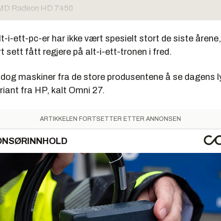
D Radeon HD 7450
000 GB HDD
lt-i-ett-pc-er har ikke vært spesielt stort de siste årene
s 7 Home Premium
 sett fått regjere på alt-i-ett-tronen i fred.
9990 kroner
dog maskiner fra de store produsentene å se dagens ly
g
ariant fra HP, kalt Omni 27.
ermflate
ARTIKKELEN FORTSETTER ETTER ANNONSEN
ilkoblingsmuligheter
ONSØRINNHOLD
k grafikkløsning til å by på noen som helst ordentlig spillytelse
pløsning for den store skjermen