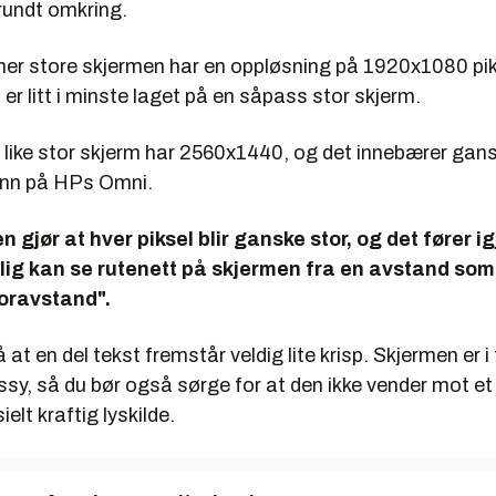
h
rundt omkring.
420
r store skjermen har en oppløsning på 1920x1080 piks
antage
 er litt i minste laget på en såpass stor skjerm.
1723
like stor skjerm har 2560x1440, og det innebærer ga
xperience Index
 enn på HPs Omni.
or:
7,1
gjør at hver piksel blir ganske stor, og det fører igje
,2
ig kan se rutenett på skjermen fra en avstand som 
4,9
toravstand".
ikk:
6,3
at en del tekst fremstår veldig lite krisp. Skjermen er i 
sy, så du bør også sørge for at den ikke vender mot et 
elt kraftig lyskilde.