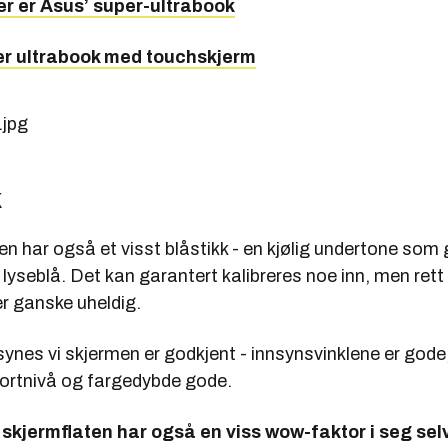
er er Asus’ super-ultrabook
er ultrabook med touchskjerm
k
 har også et visst blåstikk - en kjølig undertone som g
lyseblå. Det kan garantert kalibreres noe inn, men rett
er ganske uheldig.
nes vi skjermen er godkjent - innsynsvinklene er gode,
ortnivå og fargedybde gode.
kjermflaten har også en viss wow-faktor i seg sel