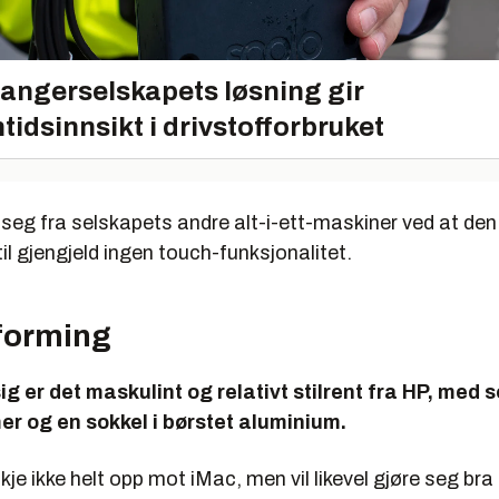
r
antage
angerselskapets løsning gir
Suite:
8930
tidsinnsikt i drivstofforbruket
s:
5020
es:
4876
5621
 seg fra selskapets andre alt-i-ett-maskiner ved at den
il gjengjeld ingen touch-funksjonalitet.
739
cation:
10770
tforming
vity:
7173
86
 er det maskulint og relativt stilrent fra HP, med s
r og en sokkel i børstet aluminium.
472
je ikke helt opp mot iMac, men vil likevel gjøre seg bra