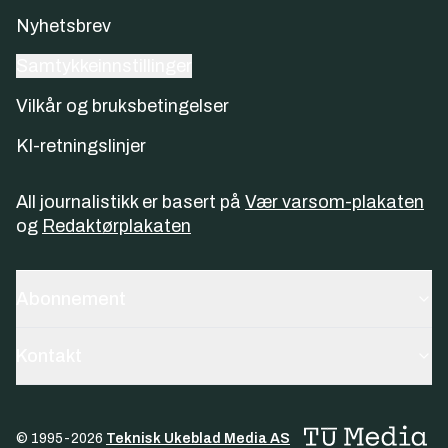
Nyhetsbrev
Samtykkeinnstillinger
Vilkår og bruksbetingelser
KI-retningslinjer
All journalistikk er basert på
Vær varsom-plakaten
og
Redaktørplakaten
Abonnement
Kontakt
© 1995-
2026
Teknisk Ukeblad Media AS