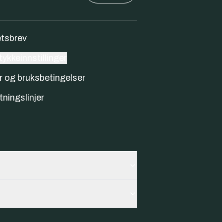
tsbrev
ykkeinnstillinger
r og bruksbetingelser
tningslinjer