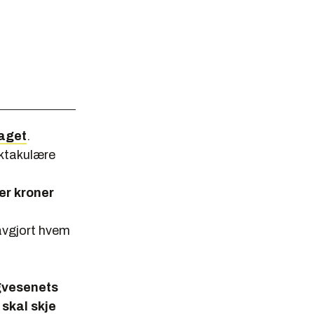
raget
.
ktakulære
ner kroner
 avgjort hvem
egvesenets
 skal skje