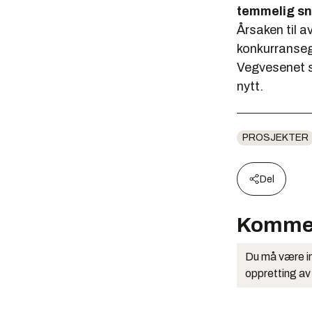
temmelig sn
Årsaken til a
konkurransegr
Vegvesenet s
nytt.
PROSJEKTER
Del
Komme
Du må være in
oppretting av