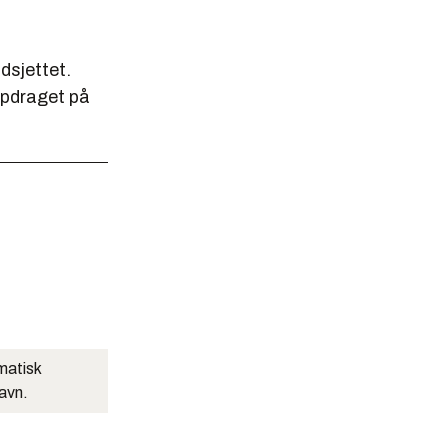
dsjettet.
ppdraget på
matisk
navn.