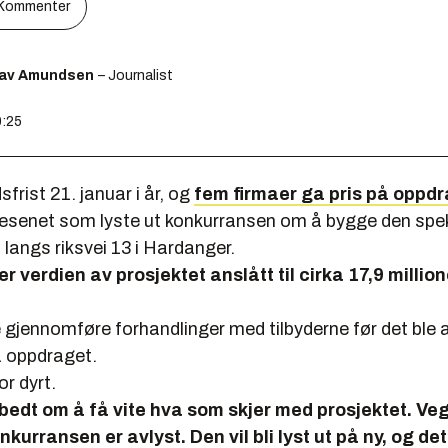
Kommenter
lav Amundsen
– Journalist
0:25
sfrist 21. januar i år, og
fem firmaer ga pris på oppd
esenet som lyste ut konkurransen om å bygge den spe
langs riksvei 13 i Hardanger.
er verdien av prosjektet anslått til cirka 17,9 millio
 gjennomføre forhandlinger med tilbyderne før det ble
å oppdraget.
or dyrt.
bedt om å få vite hva som skjer med prosjektet. V
nkurransen er avlyst. Den vil bli lyst ut på ny, og det