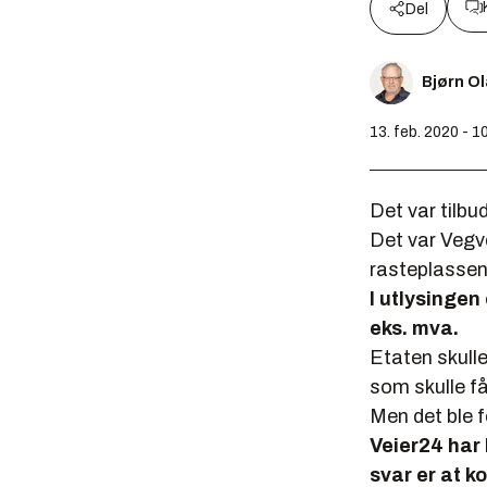
Del
Bjørn O
13. feb. 2020 - 1
Det var tilbud
Det var Vegv
rasteplassen 
I utlysingen 
eks. mva.
Etaten skulle
som skulle f
Men det ble f
Veier24 har 
svar er at ko