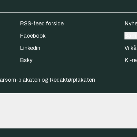
RSS-feed forside
Nyhe
Facebook
Samt
Linkedin
Vilkå
Bsky
KI-re
varsom-plakaten
og
Redaktørplakaten