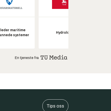
leder maritime
Hydrolog
Pros
annede systemer
En tjeneste fra
Tips oss