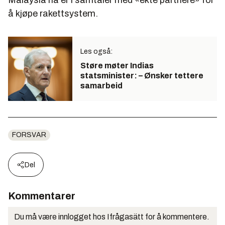
Malaysia nå er i samtaler med «ekte partnere» for
å kjøpe rakettsystem.
Les også:
Støre møter Indias
statsminister: – Ønsker tettere
samarbeid
FORSVAR
Del
Kommentarer
Du må være innlogget hos Ifrågasätt for å kommentere.