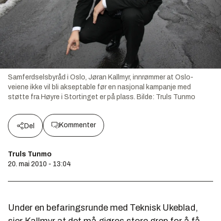
Samferdselsbyråd i Oslo, Jøran Kallmyr, innrømmer at Oslo-
veiene ikke vil bli akseptable før en nasjonal kampanje med
støtte fra Høyre i Stortinget er på plass.
Bilde:
Truls Tunmo
Kommenter
Del
Truls Tunmo
20. mai 2010 - 13:04
Under en befaringsrunde med Teknisk Ukeblad,
sier Kallmyr at det må gjøres store grep for å få