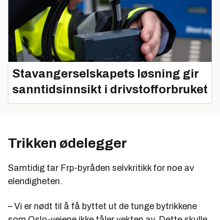
Stavangerselskapets løsning gir
sanntidsinnsikt i drivstofforbruket
Trikken ødelegger
Samtidig tar Frp-byråden selvkritikk for noe av
elendigheten.
– Vi er nødt til å få byttet ut de tunge bytrikkene
som Oslo-veiene ikke tåler vekten av. Dette skulle