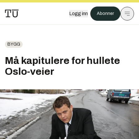
Logg inn
Abonner
BYGG
Må kapitulere for hullete
Oslo-veier