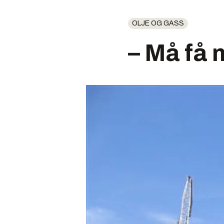
OLJE OG GASS
– Må få