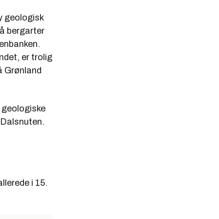
y geologisk
på bergarter
ltenbanken.
et, er trolig
lå Grønland
e geologiske
å Dalsnuten.
lerede i 15.