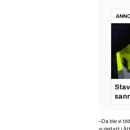
ANN
Stav
sann
–Da ble vi ti
vi deltatt i