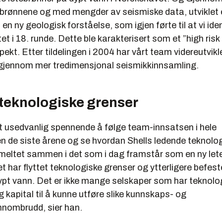
ebrønnene og med mengder av seismiske data, utviklet e
en ny geologisk forståelse, som igjen førte til at vi iden
t i 18. runde. Dette ble karakterisert som et ”high risk 
ekt. Etter tildelingen i 2004 har vårt team videreutvikl
jennom mer tredimensjonal seismikkinnsamling.
 teknologiske grenser
t usedvanlig spennende å følge team-innsatsen i hele
n de siste årene og se hvordan Shells ledende teknologi
meltet sammen i det som i dag framstår som en ny let
t har flyttet teknologiske grenser og ytterligere befes
ypt vann. Det er ikke mange selskaper som har teknolog
kapital til å kunne utføre slike kunnskaps- og
nnombrudd, sier han.