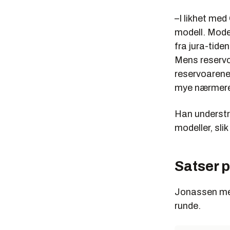
–I likhet med
modell. Model
fra jura-tide
Mens reservoa
reservoarene
mye nærmere 
Han understre
modeller, sli
Satser 
Jonassen mene
runde.