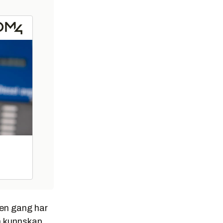
den gang har
om kunnskap