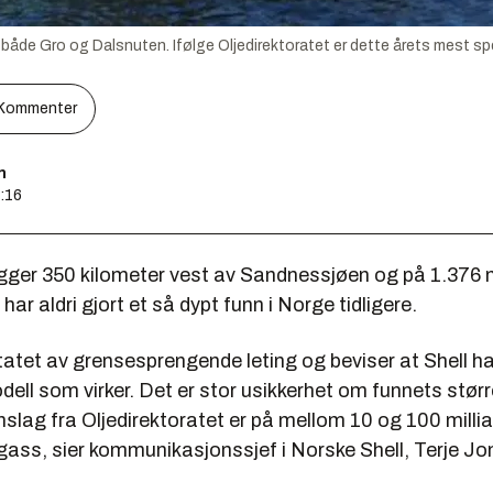
å både Gro og Dalsnuten. Ifølge Oljedirektoratet er dette årets mest s
Kommenter
n
7:16
igger 350 kilometer vest av Sandnessjøen og på 1.376 
har aldri gjort et så dypt funn i Norge tidligere.
tatet av grensesprengende leting og beviser at Shell ha
ell som virker. Det er stor usikkerhet om funnets størr
slag fra Oljedirektoratet er på mellom 10 og 100 millia
gass, sier kommunikasjonssjef i Norske Shell, Terje J