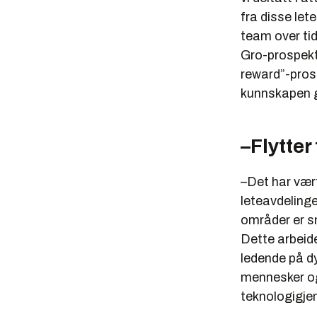
fra disse let
team over tid 
Gro-prospekte
reward”-prosp
kunnskapen g
–Flytter
–Det har vær
leteavdelinge
områder er s
Dette arbeide
ledende på d
mennesker og 
teknologigje