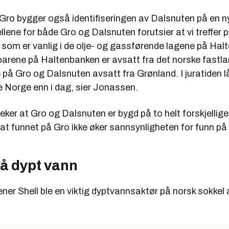
 Gro bygger også identifiseringen av Dalsnuten på en n
lene for både Gro og Dalsnuten forutsier at vi treffer 
n som er vanlig i de olje- og gassførende lagene på Ha
rene på Haltenbanken er avsatt fra det norske fastland
 på Gro og Dalsnuten avsatt fra Grønland. I juratiden 
Norge enn i dag, sier Jonassen.
ker at Gro og Dalsnuten er bygd på to helt forskjellig
k at funnet på Gro ikke øker sannsynligheten for funn p
på dypt vann
r Shell ble en viktig dyptvannsaktør på norsk sokkel al