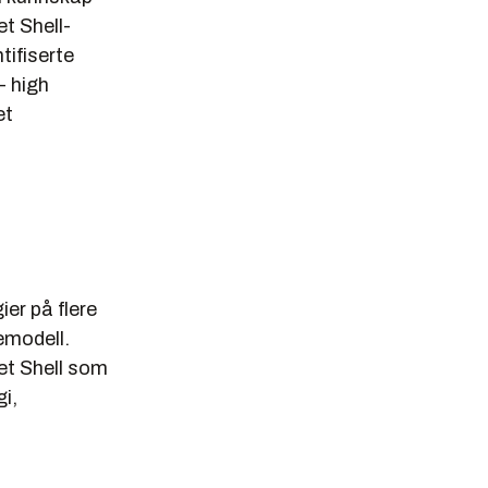
t Shell-
tifiserte
- high
et
er på flere
emodell.
tet Shell som
i,