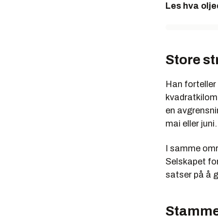
Les hva olj
Store st
Han forteller
kvadratkilome
en avgrensnin
mai eller juni.
I samme områ
Selskapet fo
satser på å 
Stammer