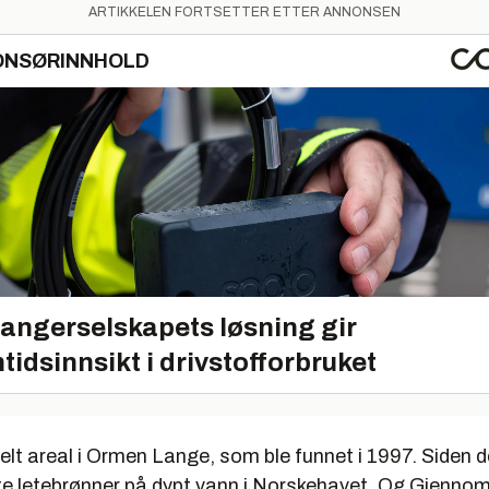
ARTIKKELEN FORTSETTER ETTER ANNONSEN
ONSØRINNHOLD
angerselskapets løsning gir
tidsinnsikt i drivstofforbruket
ldelt areal i Ormen Lange, som ble funnet i 1997. Siden 
 åtte letebrønner på dypt vann i Norskehavet. Og Gjenn