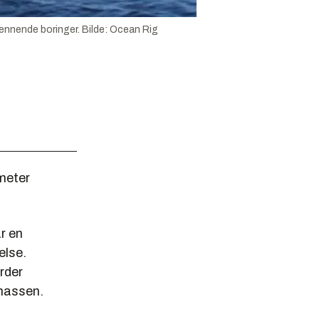
pennende boringer.
Bilde:
Ocean Rig
meter
r en
else.
rder
onassen.