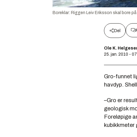
Boreklar: Riggen Leiv Eriksson skal bore p
Del
Ole K. Helgese
25. jan. 2010 - 0
Gro-funnet l
havdyp. Shell 
–Gro er resul
geologisk mod
Foreløpige an
kubikkmeter 