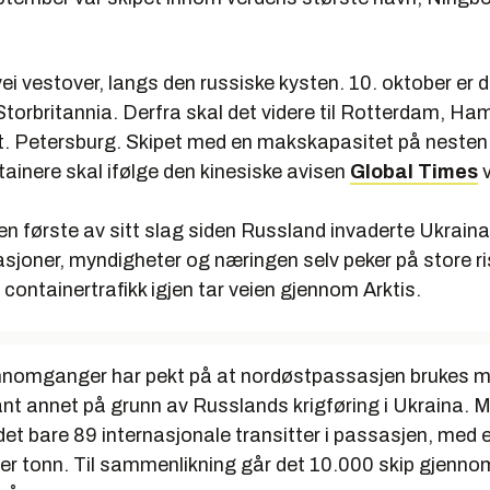
vei vestover, langs den russiske kysten. 10. oktober er d
Storbritannia. Derfra skal det videre til Rotterdam, Ha
. Petersburg. Skipet med en makskapasitet på neste
ainere skal ifølge den kinesiske avisen
Global Times
en første av sitt slag siden Russland invaderte Ukraina
sjoner, myndigheter og næringen selv peker på store ri
 containertrafikk igjen tar veien gjennom Arktis.
ennomganger har pekt på at nordøstpassasjen brukes m
lant annet på grunn av Russlands krigføring i Ukraina.
et bare 89 internasjonale transitter i passasjen, med e
oner tonn. Til sammenlikning går det 10.000 skip gjenn