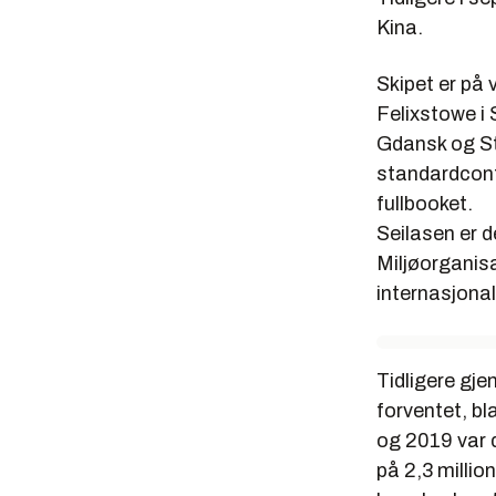
Kina.
Skipet er på 
Felixstowe i 
Gdansk og St
standardcont
fullbooket.
Seilasen er d
Miljøorganisa
internasjonal
Tidligere gj
forventet, b
og 2019 var d
på 2,3 milli