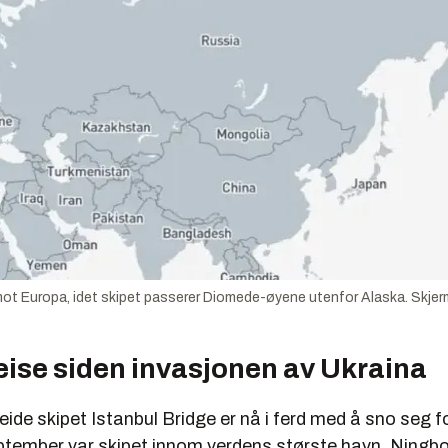
 mot Europa, idet skipet passerer Diomede-øyene utenfor Alaska. Skjerm
eise siden invasjonen av Ukraina
eide skipet Istanbul Bridge er nå i ferd med å sno seg f
september var skipet innom verdens største havn, Ningb