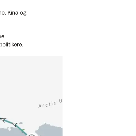
ne. Kina og
ke
politikere.