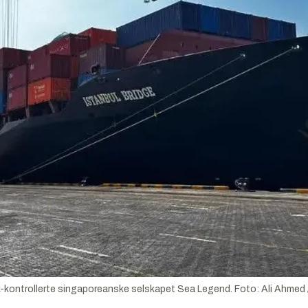
isk-kontrollerte singaporeanske selskapet Sea Legend.
Foto:
Ali Ahmed /