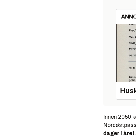
ANN
Husk
Innen 2050 ka
Nordøstpassa
dager i året