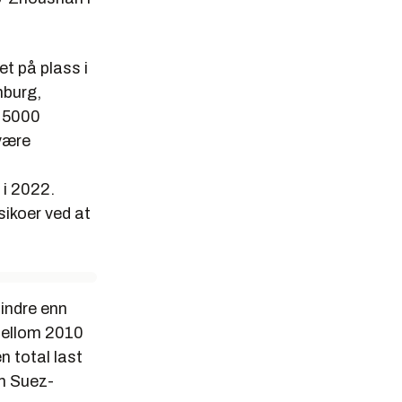
et på plass i
mburg,
n 5000
være
 i 2022.
sikoer ved at
indre enn
 Mellom 2010
n total last
om Suez-