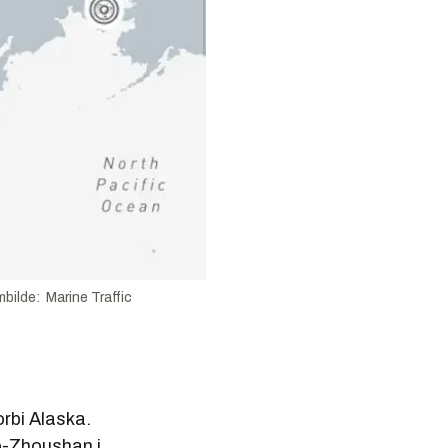
bilde: Marine Traffic
orbi Alaska.
o-Zhoushan i