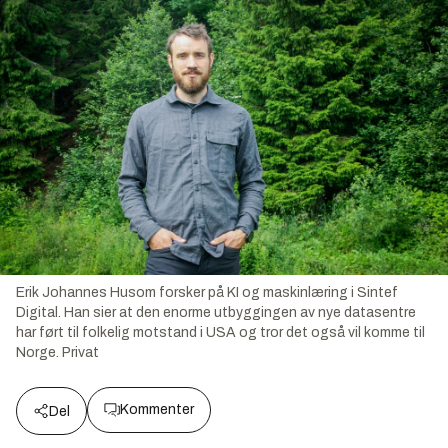
Erik Johannes Husom forsker på KI og maskinlæring i Sintef
Digital. Han sier at den enorme utbyggingen av nye datasentre
har ført til folkelig motstand i USA og tror det også vil komme til
Norge.
Privat
Kommenter
Del