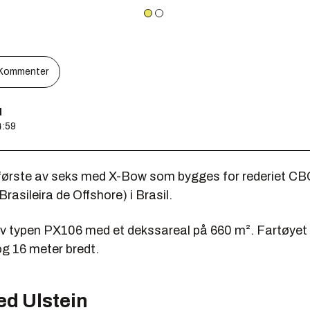
Kommenter
d
4:59
 første av seks med X-Bow som bygges for rederiet C
asileira de Offshore) i Brasil.
av typen PX106 med et dekssareal på 660 m². Fartøyet 
og 16 meter bredt.
ed Ulstein