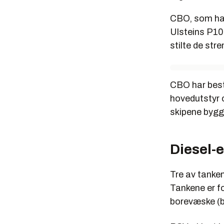
CBO, som har
Ulsteins P106
stilte de stre
CBO har besti
hovedutstyr o
skipene bygge
Diesel-e
Tre av tanke
Tankene er fo
borevæske (bri