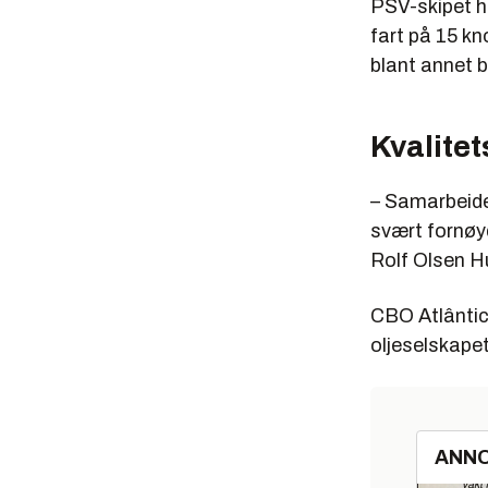
PSV-skipet ha
fart på 15 k
blant annet b
Kvalite
– Samarbeide
svært fornøyd
Rolf Olsen H
CBO Atlântico
oljeselskape
ANN