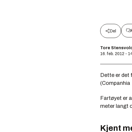
Del
Tore Stensvol
16. feb. 2012 - 1
Dette er det
(Companhia Br
Fartøyet er 
meter langt 
Kjent m