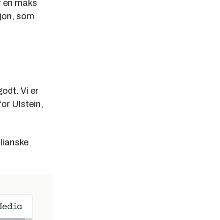
er en maks
jon, som
odt. Vi er
or Ulstein,
ilianske