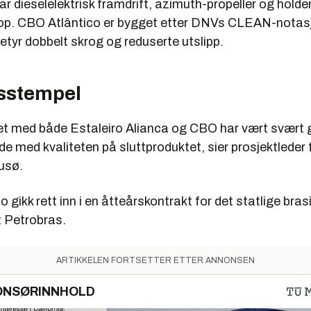
r dieselelektrisk framdrift, azimuth-propeller og hold
nop. CBO Atlântico er bygget etter DNVs CLEAN-notas
etyr dobbelt skrog og reduserte utslipp.
tsstempel
t med både Estaleiro Alianca og CBO har vært svært g
e med kvaliteten på sluttproduktet, sier prosjektleder f
usø.
 gikk rett inn i en åtteårskontrakt for det statlige bras
t Petrobras.
ARTIKKELEN FORTSETTER ETTER ANNONSEN
ONSØRINNHOLD