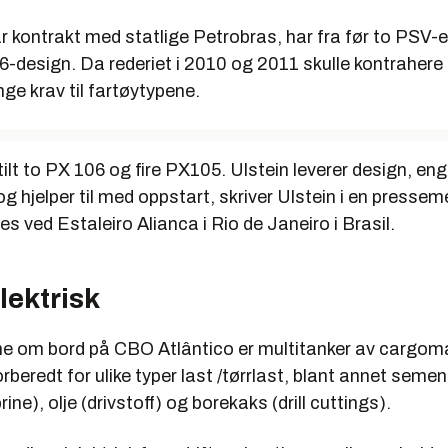
 kontrakt med statlige Petrobras, har fra før to PSV-
-design. Da rederiet i 2010 og 2011 skulle kontrahere f
nge krav til fartøytypene.
lt to PX 106 og fire PX105. Ulstein leverer design, eng
g hjelper til med oppstart, skriver Ulstein i en presseme
s ved Estaleiro Alianca i Rio de Janeiro i Brasil.
lektrisk
ne om bord på CBO Atlântico er multitanker av cargo
rberedt for ulike typer last /tørrlast, blant annet semen
ne), olje (drivstoff) og borekaks (drill cuttings).