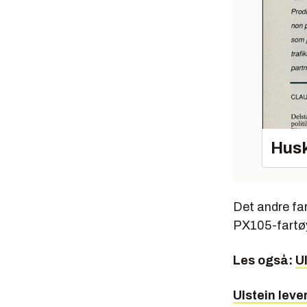
Husk
Det andre far
PX105-fartøye
Les også:
U
Ulstein leve