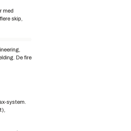
er med
lere skip,
ineering,
lding. De fire
max-system.
t),