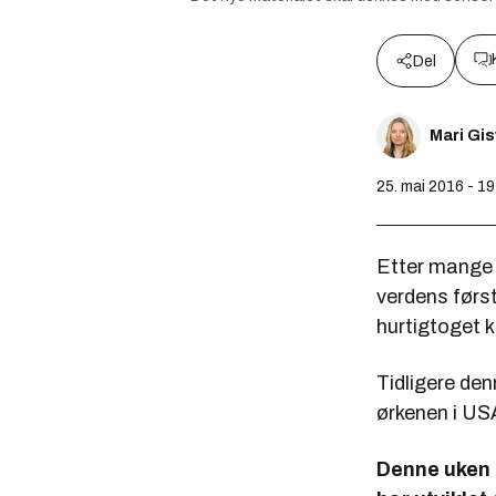
Del
Mari Gi
25. mai 2016 - 1
Etter mange 
verdens førs
hurtigtoget ka
Tidligere de
ørkenen i US
Denne uken b