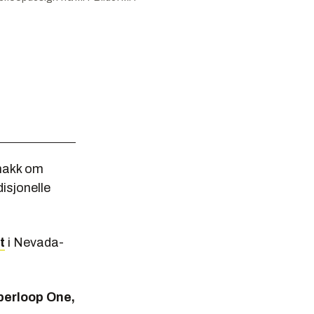
snakk om
isjonelle
t
i Nevada-
perloop One,