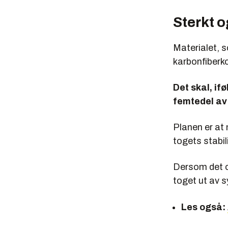
Sterkt o
Materialet, 
karbonfiberk
Det skal, if
femtedel av
Planen er at
togets stabil
Dersom det op
toget ut av 
Les også: