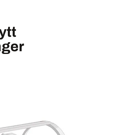
ytt
nger