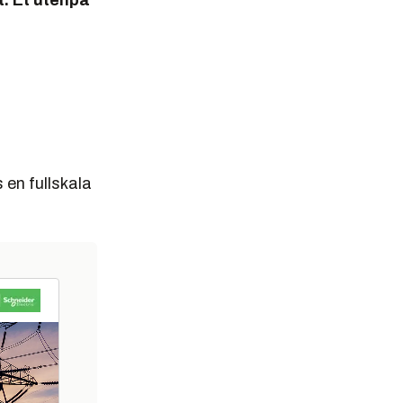
t. Et utenpå
 en fullskala