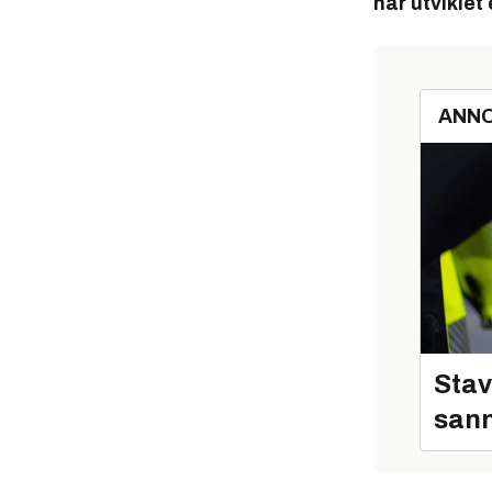
har utviklet
ANN
Stav
sann