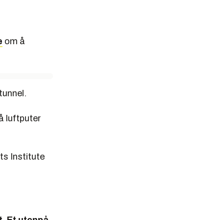
e
om å
tunnel.
å luftputer
s Institute