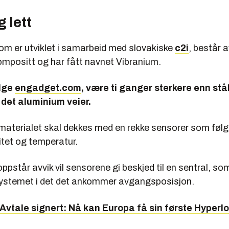
g lett
som er utviklet i samarbeid med slovakiske
c2i
, består a
ompositt og har fått navnet Vibranium.
ølge
engadget.com
, være ti ganger sterkere enn stål
 det aluminium veier.
 materialet skal dekkes med en rekke sensorer som føl
itet og temperatur.
pstår avvik vil sensorene gi beskjed til en sentral, so
systemet i det det ankommer avgangsposisjon.
Avtale signert: Nå kan Europa få sin første Hyper