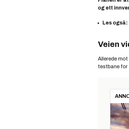
Planen er at
og ett innv
Les også:
Veien v
Allerede mot 
testbane for 
ANN