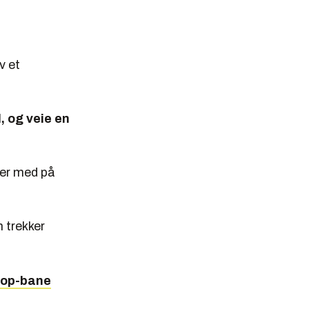
v et
, og veie en
ger med på
m trekker
loop-bane