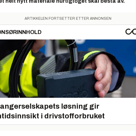
 et helt nytt materiale hurtigtoget skal bestå av.
ARTIKKELEN FORTSETTER ETTER ANNONSEN
ONSØRINNHOLD
angerselskapets løsning gir
tidsinnsikt i drivstofforbruket