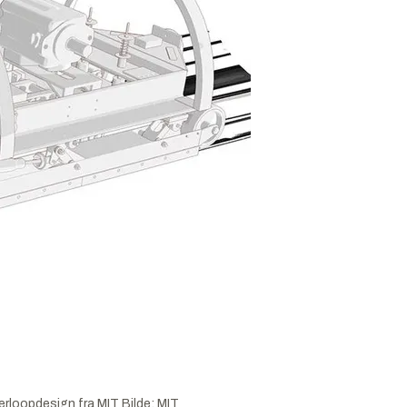
perloopdesign fra MIT
Bilde:
MIT