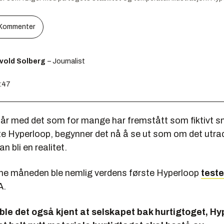
Kommenter
svold Solberg
– Journalist
9:47
år med det som for mange har fremstått som fiktivt 
te Hyperloop, begynner det nå å se ut som om det utrad
n bli en realitet.
nne måneden ble nemlig verdens første Hyperloop
teste
A.
le det også kjent at selskapet bak hurtigtoget, Hy