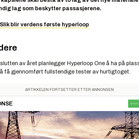
 kapslene skal bestå av to lag av det nye materiale
endig lag som beskytter passasjerene.
Slik blir verdens første hyperloop
idere
slutten av året planlegger Hyperloop One å ha på plass
å få gjennomført fullstendige tester av hurtigtoget.
ARTIKKELEN FORTSETTER ETTER ANNONSEN
ONSE