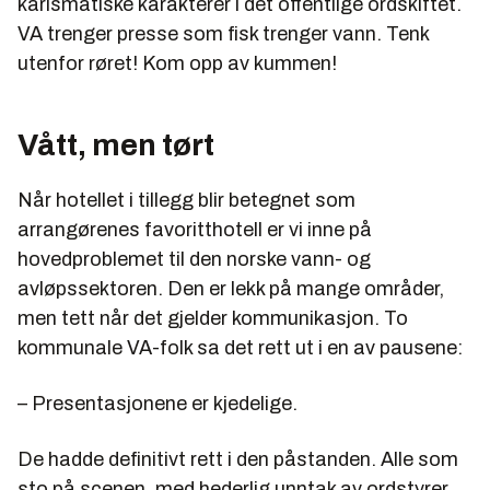
karismatiske karakterer i det offentlige ordskiftet.
VA trenger presse som fisk trenger vann. Tenk
utenfor røret! Kom opp av kummen!
Vått, men tørt
Når hotellet i tillegg blir betegnet som
arrangørenes favoritthotell er vi inne på
hovedproblemet til den norske vann- og
avløpssektoren. Den er lekk på mange områder,
men tett når det gjelder kommunikasjon. To
kommunale VA-folk sa det rett ut i en av pausene:
– Presentasjonene er kjedelige.
De hadde definitivt rett i den påstanden. Alle som
sto på scenen, med hederlig unntak av ordstyrer