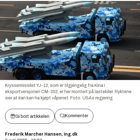
Kryssermissilet YJ-12, som er tilgjengelig fra Kina i
eksportversjonen CM-302, er her montert på lastebiler. Ryktene
sier at Iran kan ha kjøpt våpenet.
Foto:
USAs regjering
Kommenter
Gi bort artikkelen
Frederik Marcher Hansen, Ing.dk