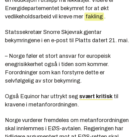
en reduksjon I utslipp fra lekkasjer. Videre er
Energidepartementet bekymret for at økt
vedlikeholdsarbeid vil kreve mer
fakling
.
Statssekretær Snorre Skjevrak gjentar
bekymringene i en e-post til Platts datert 21. mai.
– Norge føler et stort ansvar for europeisk
enegrisikkerhet også i tiden som kommer.
Forordninger som kan forstyrre dette er
selvfølgelig av stor bekymring.
Også Equinor har uttrykt seg
svært kritisk
til
kravene i metanforordningen.
Norge vurderer fremdeles om metanforordningen
skal innlemmes i EØS-avtalen. Regjeringen har
tidligere argumentert mot at EØS-retten skal