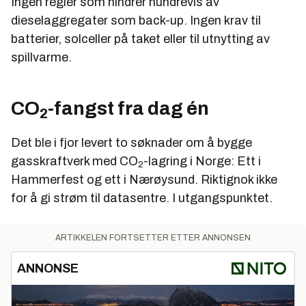
Ingen regler som hindrer hundrevis av
dieselaggregater som back-up. Ingen krav til
batterier, solceller på taket eller til utnytting av
spillvarme.
CO
-fangst fra dag én
2
Det ble i fjor levert to søknader om å bygge
gasskraftverk med CO
-lagring i Norge: Ett i
2
Hammerfest og ett i Nærøysund. Riktignok ikke
for å gi strøm til datasentre. I utgangspunktet.
ARTIKKELEN FORTSETTER ETTER ANNONSEN
ANNONSE