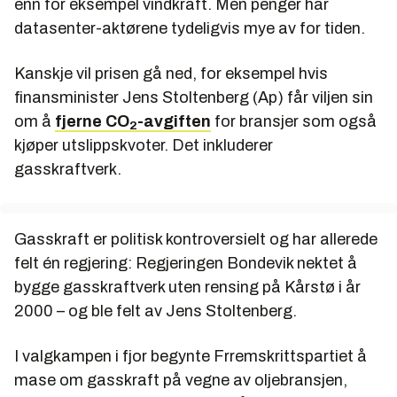
enn for eksempel vindkraft. Men penger har
datasenter-aktørene tydeligvis mye av for tiden.
Kanskje vil prisen gå ned, for eksempel hvis
finansminister Jens Stoltenberg (Ap) får viljen sin
om å
fjerne CO
-avgiften
for bransjer som også
2
kjøper utslippskvoter. Det inkluderer
gasskraftverk.
Gasskraft er politisk kontroversielt og har allerede
felt én regjering: Regjeringen Bondevik nektet å
bygge gasskraftverk uten rensing på Kårstø i år
2000 – og ble felt av Jens Stoltenberg.
I valgkampen i fjor begynte Frremskrittspartiet å
mase om gasskraft på vegne av oljebransjen,