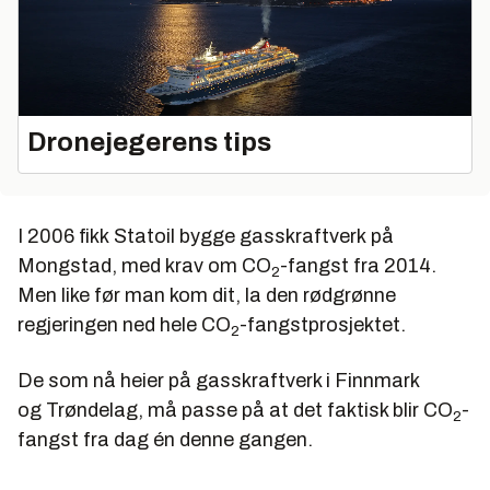
Dronejegerens tips
I 2006 fikk Statoil bygge gasskraftverk på
Mongstad, med krav om CO
-fangst fra 2014.
2
Men like før man kom dit, la den rødgrønne
regjeringen ned hele CO
-fangstprosjektet.
2
De som nå heier på gasskraftverk i Finnmark
og Trøndelag, må passe på at det faktisk blir CO
-
2
fangst fra dag én denne gangen.