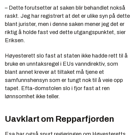
– Dette forutsetter at saken blir behandlet nokså
raskt. Jeg har registrert at det er ulike syn på dette
blant jurister, men i denne saken mener jeg det er
riktig å holde fast ved dette utgangspunktet, sier
Eriksen.
Høyesterett slo fast at staten ikke hadde rett til å
bruke en unntaksregel i EUs vanndirektiv, som
blant annet krever at tiltaket må tjene et
samfunnshensyn som er tungt nok til å veie opp
tapet. Efta-domstolen slo i fjor fast at ren
lønnsomhet ikke teller.
Uavklart om Repparfjorden
Esa har også spurt regjeringen om Høyesteretts