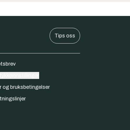
Tips oss
tsbrev
ykkeinnstillinger
r og bruksbetingelser
tningslinjer