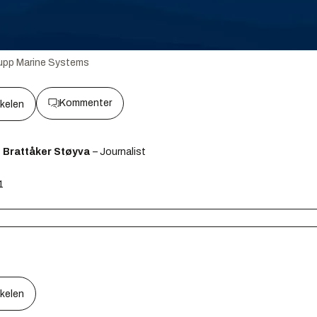
upp Marine Systems
Kommenter
kkelen
 Brattåker Støyva
– Journalist
1
kkelen