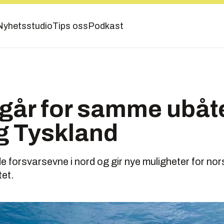
Nyhetsstudio
Tips oss
Podkast
går for samme ubåt
g Tyskland
 forsvarsevne i nord og gir nye muligheter for norsk
et.