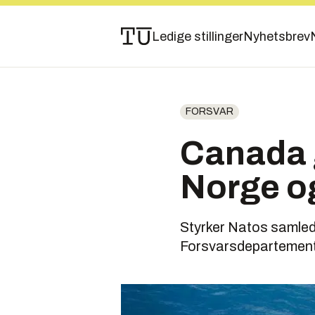
Ledige stillinger
Nyhetsbrev
FORSVAR
Canada 
Norge o
Styrker Natos samlede
Forsvarsdepartement