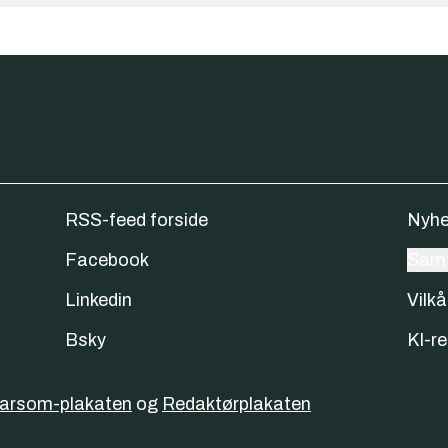
RSS-feed forside
Nyhe
Facebook
Samt
Linkedin
Vilkå
Bsky
KI-re
varsom-plakaten
og
Redaktørplakaten