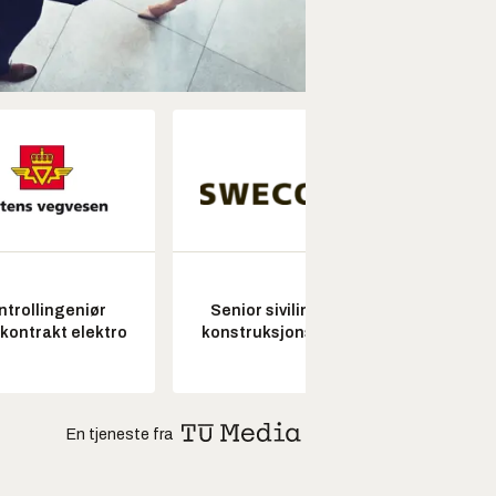
ntrollingeniør
Senior sivilingeniør
Fagl
skontrakt elektro
konstruksjonsteknikk
ubema
En tjeneste fra