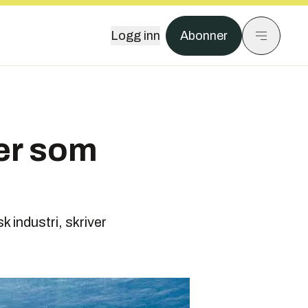
Logg inn
Abonner
er som
 industri, skriver