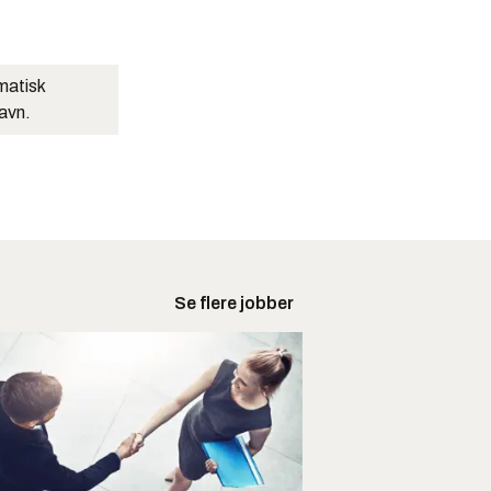
matisk
navn.
Se flere jobber