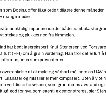
 som Boeing offentliggjorde tidligere denne måneden e
av mange medier.
står unektelig imponerende der både bombekastergra
ivt stekes og plukkes ned fra himmelen.
lad har bedt laserekspert Knut Stenersen ved Forsvare
titutt (FFI) om å gi sin vurdering. Han tror det er lurt å
il informasjonen som presenteres:
n overraskelse at et mykt og sårbart mål som en UAV bl
t. Granater og missiler er mer komplisert. Uten å vite
ene ved disse forsøkene, som granatenes avstand og re
g å gå god for hva som egentlig demonstreres, sier Ste