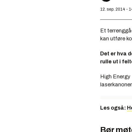
12. sep. 2014 - 
Et terrenggå
kan utføre k
Det er hva 
rulle ut i fel
High Energy 
laserkanonen 
Les også:
H
Bør møt