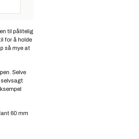
til pålitelig
l for å holde
pp så mye at
åpen. Selve
å selvsagt
eksempel
blant 60 mm