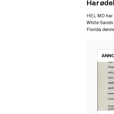
Har øde
HEL MD har v
White Sands i
Florida denne
ANN