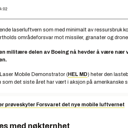
14:02
ende laserluftvern som med minimalt av ressursbruk ko
ortholds områdeforsvar mot missiler, granater og drone
den militære delen av Boeing nå hevder å være nær 
ten.
Laser Mobile Demonstrator (
HEL MD
) heter den laste
som det siste året har vært i aksjon på amerikanske s
er prøveskyter Forsvaret det nye mobile luftvernet
es med nøkternhet