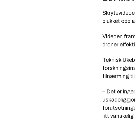
Skrytevideoen
plukket opp 
Videoen fram
droner effekt
Teknisk Ukeb
forskningsins
tilnærming t
– Det er inge
uskadeliggjor
forutsetning
litt vanskeli