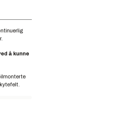
ntinuerlig
r.
ved å kunne
bilmonterte
kytefelt.