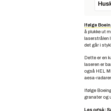
Husk
Ifølge Boei
å plukke ut m
laserstrålen
det går i styk
Dette er en k
laseren er ba
også HEL MD 
aesa-radaren
Ifølge Boein
granater og 
Les også:
S