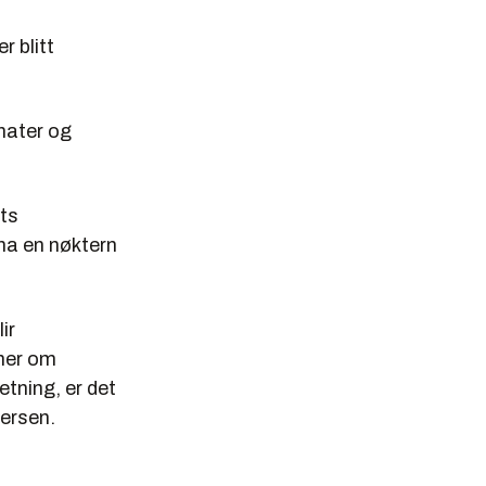
r blitt
nater og
ts
 ha en nøktern
ir
 mer om
tning, er det
nersen.