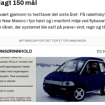
lagt 150 mål
ært gjennom to testfaser det siste året: På rakettsky
 New Mexico i fjor høst og i maritimt miljø ved flybasen
 våren, der systemet ble satt på prøve i vind, regn og t
ARTIKKELEN FORTSETTER ETTER ANNONSEN
ONSØRINNHOLD