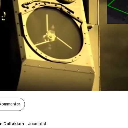
Kommenter
en Dalløkken
– Journalist