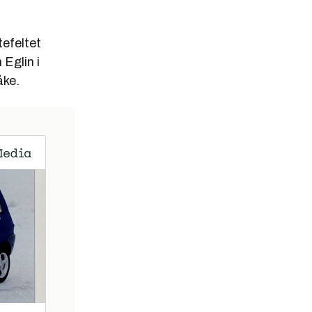
tefeltet
 Eglin i
åke.