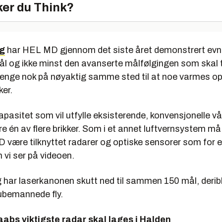
er du Think?
ng
har HEL MD gjennom det siste året demonstrert evnen 
ål og ikke minst den avanserte målfølgingen som skal ti
 lenge nok på nøyaktig samme sted til at noe varmes o
ker.
apasitet som vil utfylle eksisterende, konvensjonelle v
re én av flere brikker. Som i et annet luftvernsystem m
være tilknyttet radarer og optiske sensorer som for 
 vi ser på videoen.
g har laserkanonen skutt ned til sammen 150 mål, deri
ubemannede fly.
aabs viktigste radar skal lages i Halden