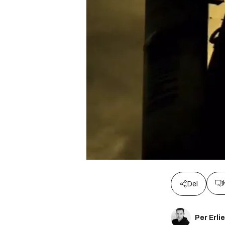
Del
Per Erli