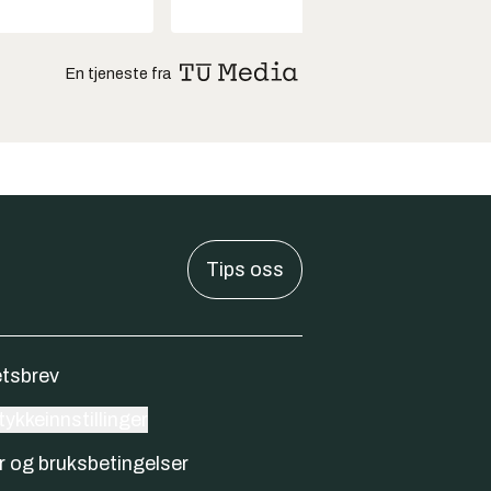
En tjeneste fra
Tips oss
tsbrev
ykkeinnstillinger
r og bruksbetingelser