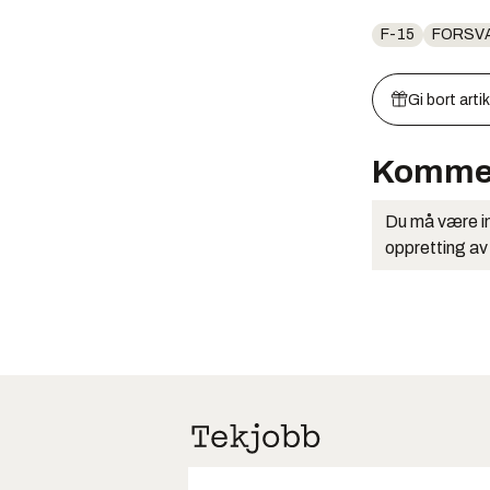
F-15
FORSV
Gi bort arti
Komme
Du må være in
oppretting av