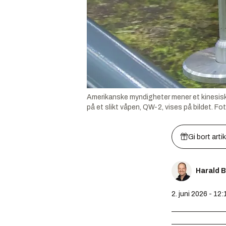
Amerikanske myndigheter mener et kinesiskpro
på et slikt våpen, QW-2, vises på bildet.
Fo
Gi bort arti
Harald 
2. juni 2026 - 12: