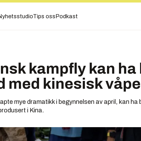
Nyhetsstudio
Tips oss
Podkast
sk kampfly kan ha b
d med kinesisk våp
te mye dramatikk i begynnelsen av april, kan ha bl
produsert i Kina.