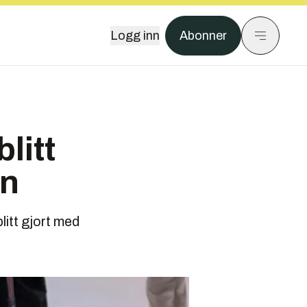
Logg inn
Abonner
litt
en
itt gjort med