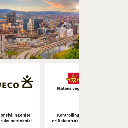
or sivilingeniør
Kontrollingeniør
Fagl
ruksjonsteknikk
driftskontrakt elektro
ubema