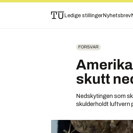
Ledige stillinger
Nyhetsbrev
FORSVAR
Amerikan
skutt ne
Nedskytingen som skap
skulderholdt luftvern 