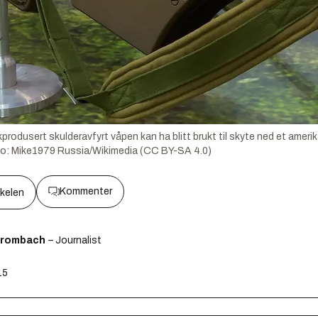
dusert skulderavfyrt våpen kan ha blitt brukt til skyte ned et amerikan
to:
Mike1979 Russia/Wikimedia (CC BY-SA 4.0)
Kommenter
kkelen
Brombach
– Journalist
15