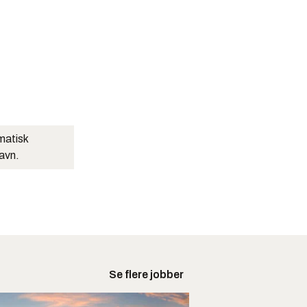
matisk
navn.
Se flere jobber