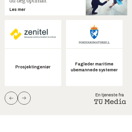
du deg optimalt
Les mer
Fagleder maritime
Prosjektingeniør
ubemannede systemer
En tjeneste fra