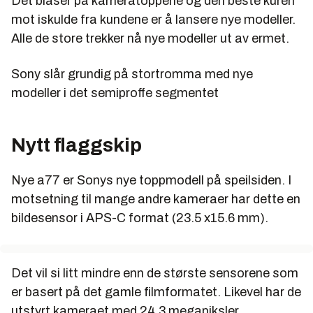
Det blåser på kameratoppene og den beste kuren
mot iskulde fra kundene er å lansere nye modeller.
Alle de store trekker nå nye modeller ut av ermet.
Sony slår grundig på stortromma med nye
modeller i det semiproffe segmentet
Nytt flaggskip
Nye a77 er Sonys nye toppmodell på speilsiden. I
motsetning til mange andre kameraer har dette en
bildesensor i APS-C format (23.5 x15.6 mm).
Det vil si litt mindre enn de største sensorene som
er basert på det gamle filmformatet. Likevel har de
utstyrt kameraet med 24,3 megapiksler.