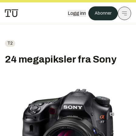
Logg inn
Abonner
T2
24 megapiksler fra Sony